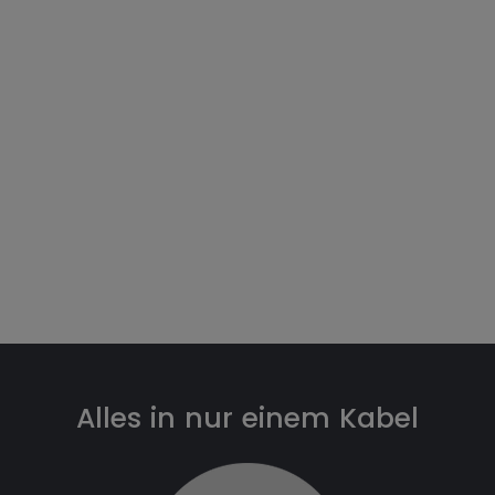
zum Leben
Entfesseln Sie Ihre kreative Seele und schaffen Sie
unvergleichliche Eindrücke. Die Design-Monitore von
BenQ verfügen alle über die aktuelle USB-C™-
Schnittstelle, eine native 2K QHD-Auflösung,
eine100%-ige Abdeckung von sRGB sowie eine
beeindruckende Auswahl an Modi, mit denen Sie
jedes Detail fein herausarbeiten und beeindruckende
Ergebnisse abliefern.
Alles in nur einem Kabel