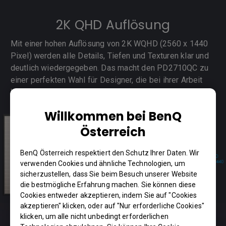
2K QHD Auflösung
Mit einer hohen Auflösung von 2K WQHD (2560 x 1440
Pixel) werden alle Details, Tiefen und Texturen klar und
deutlich wiedergegeben. Das macht den PD2710QC zu
einer perfekten Wahl für Designer, die bei ihrer Arbeit
Wert auf höchste Qualität legen.
Willkommen bei BenQ
Österreich
BenQ Österreich respektiert den Schutz Ihrer Daten. Wir
verwenden Cookies und ähnliche Technologien, um
sicherzustellen, dass Sie beim Besuch unserer Website
die bestmögliche Erfahrung machen. Sie können diese
Cookies entweder akzeptieren, indem Sie auf "Cookies
akzeptieren" klicken, oder auf "Nur erforderliche Cookies"
klicken, um alle nicht unbedingt erforderlichen
Du kannst auch hier