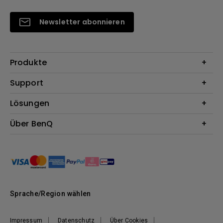
Newsletter abonnieren
Produkte
Beamer
Support
Monitore
Kontakt
Lösungen
Lampen
Garantie
Webcams
Für Unternehmen
Über BenQ
Reparaturservice
Für Bildungsstätten
Downloads
Das Unternehmen
Für E-Sportler (Zowie)
Onlineshop FAQ
Nachhaltigkeit
BenQ Blog
Unser Versprechen
News
Sprache/Region wählen
Impressum
Datenschutz
Über Cookies