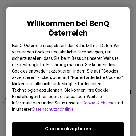
Durch das stilvolle, rahmenlose Design wirkt der
Monitor leichter und größer. Die knapp 40 mm
Willkommen bei BenQ
breite Einfassung verleiht den Monitoren eine
Österreich
elegante Optik.
BenQ Österreich respektiert den Schutz Ihrer Daten. Wir
verwenden Cookies und ähnliche Technologien, um
sicherzustellen, dass Sie beim Besuch unserer Website
Entspannung für die
die bestmögliche Erfahrung machen. Sie können diese
Cookies entweder akzeptieren, indem Sie auf "Cookies
Augen
akzeptieren" klicken, oder auf "Nur erforderliche Cookies"
klicken, um alle nicht unbedingt erforderlichen
Du kannst auch hier
Branchenführende Innovation
Technologien abzulehnen. Sie können Ihre Cookie-
einkaufen
Einstellungen hier jederzeit anpassen. Weitere
zur Schonung der Augen:
Informationen finden Sie in unserer
Cookie-Richtlinie
und
Geschäfte finden
BenQ Eye-Care-Technologie
in unserer
Datenschutzrichtlinie
.
Die exklusive BenQ Technologie zur Schonung der
Cookies akzeptieren
Augen reduziert Ermüdungserscheinungen und