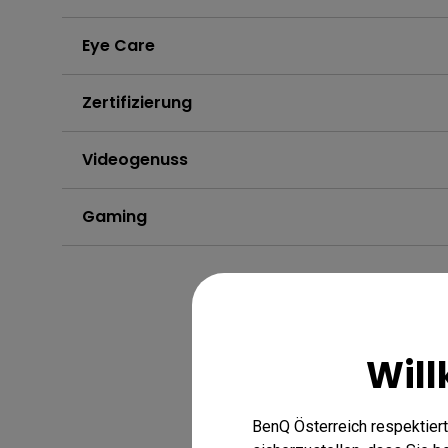
Eye Care
Zertifizierung
Videogenuss
Gaming
Will
BenQ Österreich respektiert