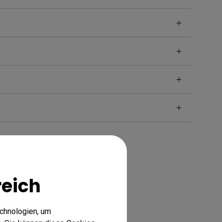
reich
echnologien, um