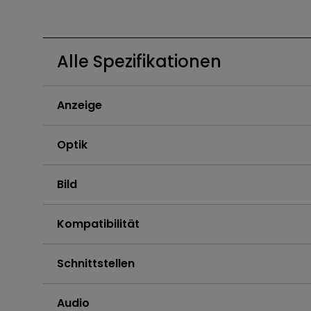
Golfsimulator Beamer
Na
PianoLight
Golf
Ka
Alle Spezifikationen
In
Anzeige
Optik
Bild
Kompatibilität
Schnittstellen
Audio