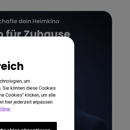
chaffe dein Heimkino
o für Zuhause
reich
Mehr erfahren
echnologien, um
. Sie können diese Cookies
he Cookies" klicken, um alle
n hier jederzeit anpassen.
linie
.