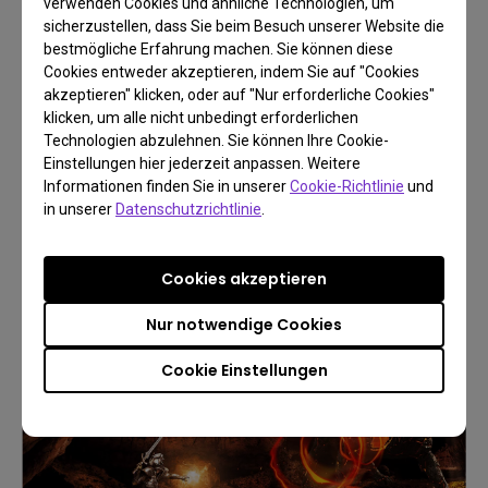
verwenden Cookies und ähnliche Technologien, um
sicherzustellen, dass Sie beim Besuch unserer Website die
bestmögliche Erfahrung machen. Sie können diese
Cookies entweder akzeptieren, indem Sie auf "Cookies
Get lost in detail with
akzeptieren" klicken, oder auf "Nur erforderliche Cookies"
Best Gaming Projectors
klicken, um alle nicht unbedingt erforderlichen
Technologien abzulehnen. Sie können Ihre Cookie-
Einstellungen hier jederzeit anpassen. Weitere
Informationen finden Sie in unserer
Cookie-Richtlinie
und
in unserer
Datenschutzrichtlinie
.
Discover Now
Cookies akzeptieren
Nur notwendige Cookies
Cookie Einstellungen