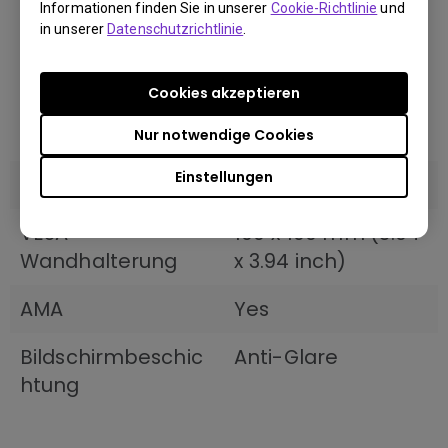
Informationen finden Sie in unserer
Cookie-Richtlinie
und
Geschäfte finden
Japanese; Korean;
in unserer
Datenschutzrichtlinie
.
Dutch; Polish;
Portuguese;
Cookies akzeptieren
Romanian; Russian;
Spanish; Swedish
Nur notwendige Cookies
Einstellungen
HDCP
2.2
VESA-
100 x 100 mm (3.94
Wandhalterung
x 3.94 inch)
AMA
Yes
Bildschirmbeschic
Anti-Glare
htung