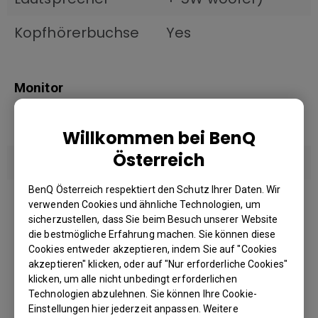
Kopfhörerbuchse
Yes
Monitor
Produktfarbe
Metallic Gray
Willkommen bei BenQ
Österreich
Gamma
1.8 - 2.6
BenQ Österreich respektiert den Schutz Ihrer Daten. Wir
OSD-Sprache
Arabic; Chinese
verwenden Cookies und ähnliche Technologien, um
(simplified);
sicherzustellen, dass Sie beim Besuch unserer Website
Chinese
die bestmögliche Erfahrung machen. Sie können diese
Cookies entweder akzeptieren, indem Sie auf "Cookies
(traditional);
akzeptieren" klicken, oder auf "Nur erforderliche Cookies"
Czech; German;
klicken, um alle nicht unbedingt erforderlichen
Du kannst auch hier
English; French;
Technologien abzulehnen. Sie können Ihre Cookie-
einkaufen
Einstellungen hier jederzeit anpassen. Weitere
Hungarian; Italian;