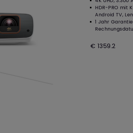
4K UHD, 3.300 
ch hinten gewölbter Monitor
Thunderbolt
HDR-PRO mit K
Laser
Android TV, Len
bellose Steuerung
P3
1 Jahr Garanti
Mit Android TV
Rechnungsdat
tegriert
Mit Höhenverstellung
Mit niedrigem Input Lag
€ 1359.2