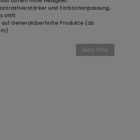
ANSI Lumen hohe Helligkeit
ontrastverstärker und Farbtonanpassung,
s shift
e auf Generalüberholte Produkte (ab
um)
BenQ Shop