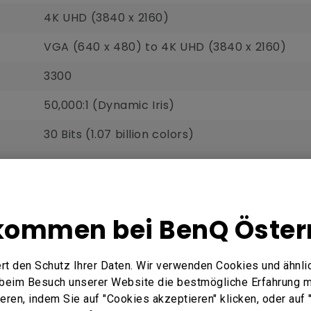
4K UHD (3840 x 2160)
VGA (640 x 480) to 4K UHD (3840 x 2160)
3300
50,000:1 (Dynamic Iris)
30 Bits (1.07 billion colors)
16:9
Lamp
kommen bei BenQ Öster
245W
Normal 4,000 hours
Economic 10,000 hours
rt den Schutz Ihrer Daten. Wir verwenden Cookies und ähnli
SmartEco 15,000 hours
e beim Besuch unserer Website die bestmögliche Erfahrung 
ier einkaufen
ren, indem Sie auf "Cookies akzeptieren" klicken, oder auf "