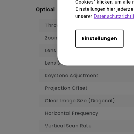
Cookies" klicken, um alle
Geschäfte finden
Optical
Einstellungen hier jederz
unserer
Datenschutzrichtli
Throw Ratio
Zoom Ratio
Einstellungen
Lens
Lens Shift
Keystone Adjustment
Projection Offset
Clear Image Size (Diagonal)
Horizontal Frequency
Vertical Scan Rate