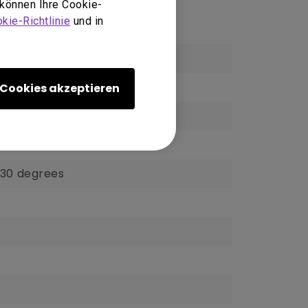
 können Ihre Cookie-
kie-Richtlinie
und in
Cookies akzeptieren
± 30 degrees