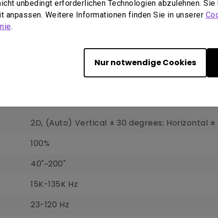
 nicht unbedingt erforderlichen Technologien abzulehnen. Sie
eit anpassen. Weitere Informationen finden Sie in unserer
Coo
nie
.
1.13 - 1.47 (100" @ 8.2 feet/ 2.5 m)
1.3X
Nur notwendige Cookies
F/# = 1.9 - 2.47, f = 12 - 15.6 mm
Vertical +10%
2D, (Auto) Vertical ± 30 degrees; Horizontal 
100%
40"~200"
15K-135K Hz
23-120 Hz