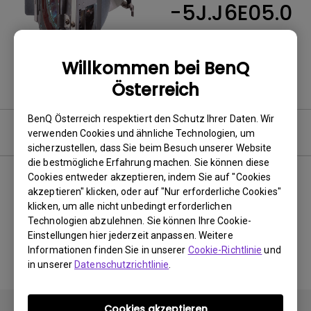
-5J.J6E05.0
01
Willkommen bei BenQ
Österreich
BenQ Österreich respektiert den Schutz Ihrer Daten. Wir
Software & Driver
verwenden Cookies und ähnliche Technologien, um
sicherzustellen, dass Sie beim Besuch unserer Website
die bestmögliche Erfahrung machen. Sie können diese
Cookies entweder akzeptieren, indem Sie auf "Cookies
akzeptieren" klicken, oder auf "Nur erforderliche Cookies"
Keine zugehörigen Software
klicken, um alle nicht unbedingt erforderlichen
Technologien abzulehnen. Sie können Ihre Cookie-
&amp; Treiber
Einstellungen hier jederzeit anpassen. Weitere
Informationen finden Sie in unserer
Cookie-Richtlinie
und
in unserer
Datenschutzrichtlinie
.
Cookies akzeptieren