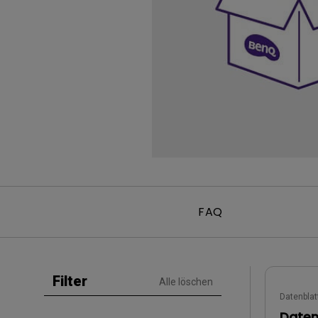
Golfsimulator Beamer
Na
PianoLight
Golf
Ka
In
FAQ
Filter
Alle löschen
Datenblat
Daten