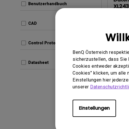
Benutzerhandbuch
XL243
com.ben
CAD
Produc
8b9b0
Will
Update:
Sprache
Control Protocols
Dateigr
BenQ Österreich respektie
Version
sicherzustellen, dass Si
Datasheet
Cookies entweder akzeptie
Vors
Cookies" klicken, um alle
Einstellungen hier jederz
unserer
Datenschutzrichtli
Benutzer
Einstellungen
Safet
Update: