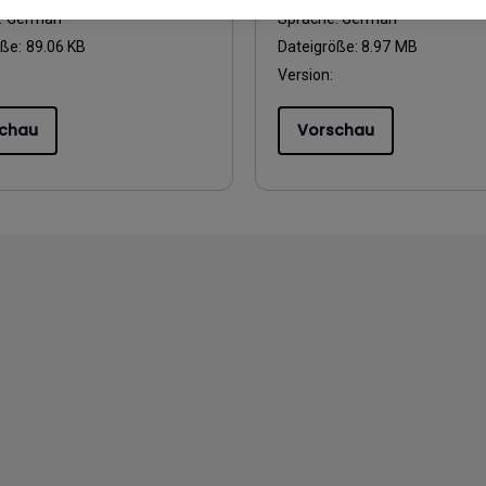
:
German
Sprache:
German
öße:
89.06 KB
Dateigröße:
8.97 MB
Version:
chau
Vorschau