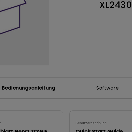
XL2430
ch hinten gewölbter Monitor
Thunderbolt
Laser
bellose Steuerung
P3
Mit Android TV
tegriert
Mit Höhenverstellung
Mit niedrigem Input Lag
Bedienungsanleitung
Software
t
Benutzerhandbuch
blatt BenQ ZOWIE
Quick Start Guide