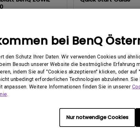
0
Update:
2019/11/04
q.benq_b2c.core.models.vo.
Sprache:
General
tSupportDownloadItem@426
Dateigröße:
1000.09 KB
kommen bei BenQ Öster
Version:
2016-10-06
:
Deutsch
öße:
209.02 KB
rt den Schutz Ihrer Daten. Wir verwenden Cookies und ähnli
:
Deutsch
e beim Besuch unserer Website die bestmögliche Erfahrung 
ren, indem Sie auf "Cookies akzeptieren" klicken, oder auf "
Vorschau
chau
 nicht unbedingt erforderlichen Technologien abzulehnen. Sie
eit anpassen. Weitere Informationen finden Sie in unserer
Coo
nie
.
handbuch
Benutzerhandbuch
Nur notwendige Cookies
y Warning and Notice
Benutzerhandbuch
2020/03/16
Update:
2019/07/25