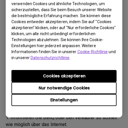
(„BenQ-Team“) wird Sie daraufhin per E-Mail
verwenden Cookies und ähnliche Technologien, um
kontaktieren.
sicherzustellen, dass Sie beim Besuch unserer Website
- Das BenQ-Team wird Ihnen zunächst Schritte zur
die bestmögliche Erfahrung machen. Sie können diese
Cookies entweder akzeptieren, indem Sie auf "Cookies
Fehlerbehebung nennen, um Ihnen zu helfen oder den
akzeptieren" klicken, oder auf "Nur erforderliche Cookies"
Defekt zu bestätigen.
klicken, um alle nicht unbedingt erforderlichen
- Sobald der Defekt durch den Agenten, der für Ihren Fall
Technologien abzulehnen. Sie können Ihre Cookie-
zuständig ist, bestätigt wurde, wird eine RMA-Nummer
Einstellungen hier jederzeit anpassen. Weitere
für Ihr Produkt ausgestellt.
Informationen finden Sie in unserer
Cookie-Richtlinie
und
- Sie müssen das Produkt an BenQ zurückgeben, sofern
in unserer
Datenschutzrichtlinie
.
Ihnen nicht von BenQ ein anderer BenQ Autorisierter
Dienstanbieter genannt wurde. Falls Ihr Produkt Ihnen
Cookies akzeptieren
mit einem physischen Schaden geliefert wurde, bitten
wir Sie, folgende Informationen bereitzuhalten.
Nur notwendige Cookies
- Dadurch können wir besser herausfinden, ob der
Einstellungen
Schaden während des Transports oder bereits davor
entstanden ist.
1. Informieren Sie BenQ oder den Verkäufer so schnell
wie möglich über das Internet.