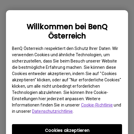
Warum kann mein BenQ-Monitor über ein
Willkommen bei BenQ
USB-C(Typ C)-Kabel nicht ordnungsgemäß
Österreich
angezeigt werden?
BenQ Österreich respektiert den Schutz Ihrer Daten. Wir
Wie kann ich Flimmern auf einem externen
verwenden Cookies und ähnliche Technologien, um
sicherzustellen, dass Sie beim Besuch unserer Website
Mac M1/M2-Monitor beheben?
die bestmögliche Erfahrung machen. Sie können diese
Cookies entweder akzeptieren, indem Sie auf "Cookies
Muss ich den WHQL-Treiber (Windows
akzeptieren" klicken, oder auf "Nur erforderliche Cookies"
klicken, um alle nicht unbedingt erforderlichen
Hardware Quality Labs) in Windows für
Technologien abzulehnen. Sie können Ihre Cookie-
meinen BenQ-Monitor installieren? Gibt es
Einstellungen hier jederzeit anpassen. Weitere
eine aktualisierte Version des WHQL-
Informationen finden Sie in unserer
Cookie-Richtlinie
und
Treibers?
in unserer
Datenschutzrichtlinie
.
Wieso flackert mein Monitor?
Cookies akzeptieren