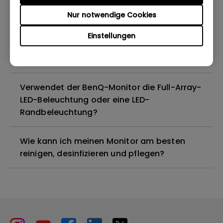
Nur notwendige Cookies
Sind alle BenQ-Monitore oder nur
bestimmte Modelle quecksilberfrei?
Einstellungen
Funktionieren BenQ-Monitore mit Mac M1?
Verwendet der BenQ-Monitor die Full-Array-
LED-Beleuchtung oder eine LED-
Randbeleuchtung?
Wie kann ich meinen Monitor am besten
reinigen, desinfizieren und pflegen?