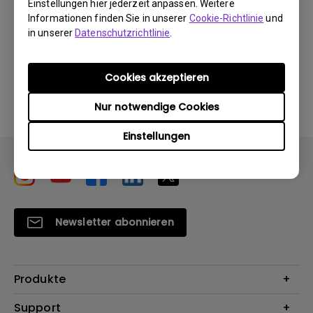
Einstellungen hier jederzeit anpassen. Weitere
Informationen finden Sie in unserer
Cookie-Richtlinie
und
in unserer
Datenschutzrichtlinie
.
Durch die Nutzung eines der oben genannten
Cookies akzeptieren
Softwareprogramme erklären Sie sich mit unseren
Bedingungen der
Endbenutzer-Lizenzvereinbarungen
Nur notwendige Cookies
einverstanden
.
Einstellungen
Newsletter abonnieren
Produkte
Beamer
Support