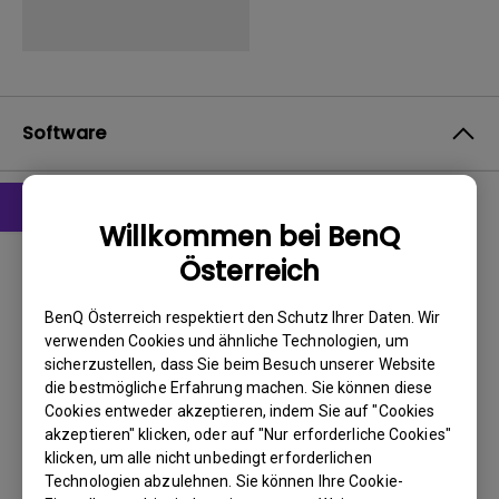
Software
Willkommen bei BenQ
Treiber
Österreich
drivers
BenQ Österreich respektiert den Schutz Ihrer Daten. Wir
BS:
WindowVista|WinXP
verwenden Cookies und ähnliche Technologien, um
OS Version:
sicherzustellen, dass Sie beim Besuch unserer Website
Version:
1.0
die bestmögliche Erfahrung machen. Sie können diese
Update:
2008/04/02
Cookies entweder akzeptieren, indem Sie auf "Cookies
akzeptieren" klicken, oder auf "Nur erforderliche Cookies"
Dateigröße:
326.5 KB
klicken, um alle nicht unbedingt erforderlichen
Technologien abzulehnen. Sie können Ihre Cookie-
Herunterladen