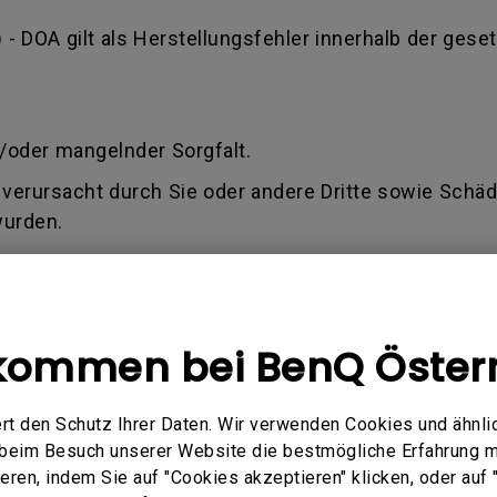
) - DOA gilt als Herstellungsfehler innerhalb der geset
.
/oder mangelnder Sorgfalt.
verursacht durch Sie oder andere Dritte sowie Schäde
wurden.
te.
 älter als 1,5 Jahre ab Kaufdatum ist (Rechnung)
kommen bei BenQ Öster
ilen, ob der Antrag innerhalb der Allgemeinen Gesch
rd oder Sie keine oder nur eine Teilentschädigung fü
rt den Schutz Ihrer Daten. Wir verwenden Cookies und ähnli
e beim Besuch unserer Website die bestmögliche Erfahrung 
ren, indem Sie auf "Cookies akzeptieren" klicken, oder auf "
Q akzeptiert nur eine gültige Rechnung als Kaufbeleg