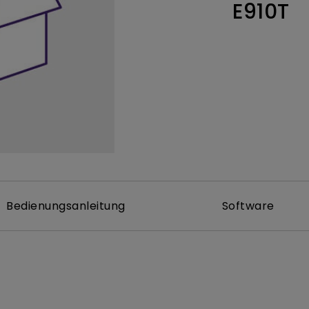
E910T
ch hinten gewölbter Monitor
Thunderbolt
Laser
bellose Steuerung
P3
Mit Android TV
tegriert
Mit Höhenverstellung
Mit niedrigem Input Lag
Bedienungsanleitung
Software