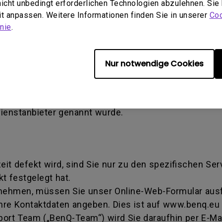
 nicht unbedingt erforderlichen Technologien abzulehnen. Sie
en verursachter Schaden) - Defekt, der durch Miss
eit anpassen. Weitere Informationen finden Sie in unserer
Coo
tallation verursacht wird. Dies gilt auch, wenn eine
nie
.
ise Authorization number - Eine von BenQ verwende
Nur notwendige Cookies
iert wurde, ein Produkt zur Reparatur oder zum Aus
mmer dahingehend, dass sie eine Transaktion identifi
tschritt erhalten können. Sie müssen das Produkt a
Dienstanbieter genannt wurde.
zeit defekt wird, sind Sie nur zu den spezifischen Se
t festgelegt hat.
 nehmen, müssen Sie unser Online-Web-Formular ausfü
hre Kontaktdaten angeben. Dies ist auf www.benq.eu 
rt Team („BenQ-Team“) wird Sie daraufhin per E-Mai