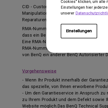
Cookies" klicken, um alle
CID - Customer Induced Damage (vom Kund
Einstellungen hier jederz
Manipulation oder falsche Einstellung/Ins
unserer
Datenschutzrichtli
Reparaturen durchführt.
RMA-Nummer - Kurz für Returned Merchand
Einstellungen
dass ein Benutzer vom BenQ-Team autoris
Eine RMA-Nummer ähnelt einer Tracking-Nu
RMA-Nummer Informationen über deren For
von BenQ ein anderer BenQ Autorisierter 
Vorgehensweise
- Wenn Ihr Produkt innerhalb der Garantie
das spezielle, von Ihnen erworbene Produk
- Um den Garantieservice in Anspruch zu
zu Ihrem Produkt und dem Defekt sowie I
Website möglich.Das BenQ Technical Suppo