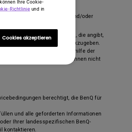
 können Ihre Cookie-
brauch, Vernachlässigung und
kie-Richtlinie
und in
 unbefugte Person Änderungen und/oder
te alphanumerische Kennung, die angibt,
Cookies akzeptieren
tausch an den Hersteller zurückzugeben.
ziert und beide Parteien mithilfe der
n BenQ zurückgeben, sofern Ihnen nicht
rvicebedingungen berechtigt, die BenQ für
llen und alle geforderten Informationen
oder Ihrer landesspezifischen BenQ-
l kontaktieren.