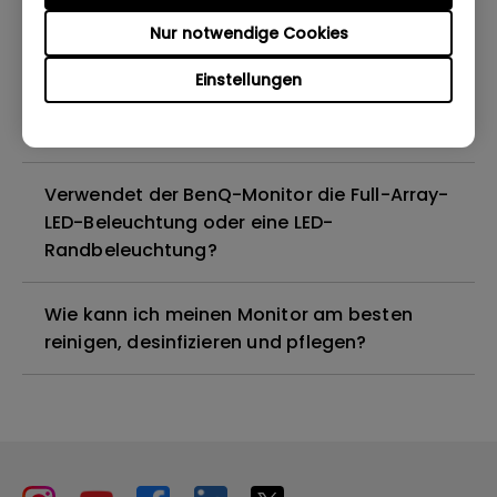
Nur notwendige Cookies
Sind alle BenQ-Monitore oder nur
bestimmte Modelle quecksilberfrei?
Einstellungen
Funktionieren BenQ-Monitore mit Mac M1?
Verwendet der BenQ-Monitor die Full-Array-
LED-Beleuchtung oder eine LED-
Randbeleuchtung?
Wie kann ich meinen Monitor am besten
reinigen, desinfizieren und pflegen?