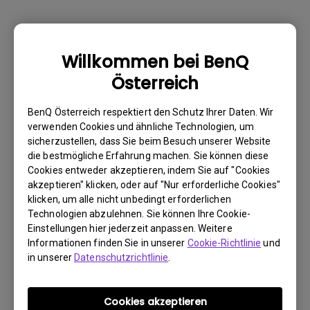
Warum kann mein BenQ-Monitor über ein
Willkommen bei BenQ
USB-C(Typ C)-Kabel nicht ordnungsgemäß
Österreich
angezeigt werden?
BenQ Österreich respektiert den Schutz Ihrer Daten. Wir
Wie kann ich Flimmern auf einem externen
verwenden Cookies und ähnliche Technologien, um
sicherzustellen, dass Sie beim Besuch unserer Website
Mac M1/M2-Monitor beheben?
die bestmögliche Erfahrung machen. Sie können diese
Cookies entweder akzeptieren, indem Sie auf "Cookies
Muss ich den WHQL-Treiber (Windows
akzeptieren" klicken, oder auf "Nur erforderliche Cookies"
klicken, um alle nicht unbedingt erforderlichen
Hardware Quality Labs) in Windows für
Technologien abzulehnen. Sie können Ihre Cookie-
meinen BenQ-Monitor installieren? Gibt es
Einstellungen hier jederzeit anpassen. Weitere
eine aktualisierte Version des WHQL-
Informationen finden Sie in unserer
Cookie-Richtlinie
und
Treibers?
in unserer
Datenschutzrichtlinie
.
Wieso flackert mein Monitor?
Cookies akzeptieren