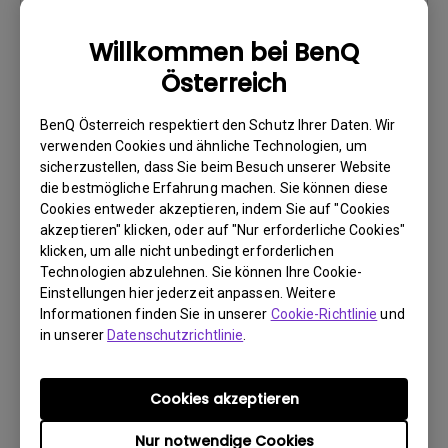
(Dismantled Information)
Willkommen bei BenQ
Update:
2022/02/21
Österreich
Sprache:
English EU
Dateigröße:
1000.09 KB
BenQ Österreich respektiert den Schutz Ihrer Daten. Wir
Version:
verwenden Cookies und ähnliche Technologien, um
sicherzustellen, dass Sie beim Besuch unserer Website
Vorschau
die bestmögliche Erfahrung machen. Sie können diese
Cookies entweder akzeptieren, indem Sie auf "Cookies
akzeptieren" klicken, oder auf "Nur erforderliche Cookies"
klicken, um alle nicht unbedingt erforderlichen
Technologien abzulehnen. Sie können Ihre Cookie-
Einstellungen hier jederzeit anpassen. Weitere
Benutzerhandbuch
Informationen finden Sie in unserer
Cookie-Richtlinie
und
Regulatory Statements
in unserer
Datenschutzrichtlinie
.
Update:
2026/07/09
Cookies akzeptieren
Sprache:
General
Dateigröße:
752.9 KB
Nur notwendige Cookies