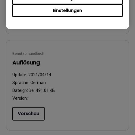
Version:
Einstellungen
Vorschau
Benutzerhandbuch
Auflösung
Update:
2021/04/14
Sprache:
German
Dateigröße:
491.01 KB
Version:
Vorschau