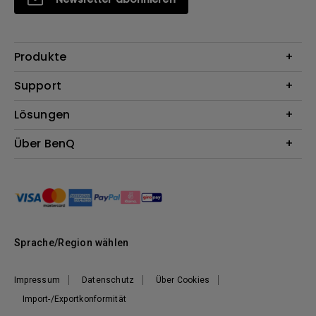
Produkte
Beamer
Support
Monitore
Kontakt
Lösungen
Lampen
Garantie
Webcams
Für Unternehmen
Über BenQ
Reparaturservice
Für Bildungsstätten
Downloads
Das Unternehmen
Für E-Sportler (Zowie)
Onlineshop FAQ
Nachhaltigkeit
BenQ Blog
Unser Versprechen
News
Sprache/Region wählen
Impressum
Datenschutz
Über Cookies
Import-/Exportkonformität