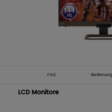
Golfsimulator Beamer
Na
PianoLight
Golf
Ka
In
FAQ
Bedienung
LCD Monitore