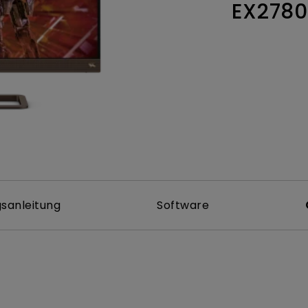
EX278
ch hinten gewölbter Monitor
Thunderbolt
Laser
bellose Steuerung
P3
Mit Android TV
tegriert
Mit Höhenverstellung
Mit niedrigem Input Lag
sanleitung
Software