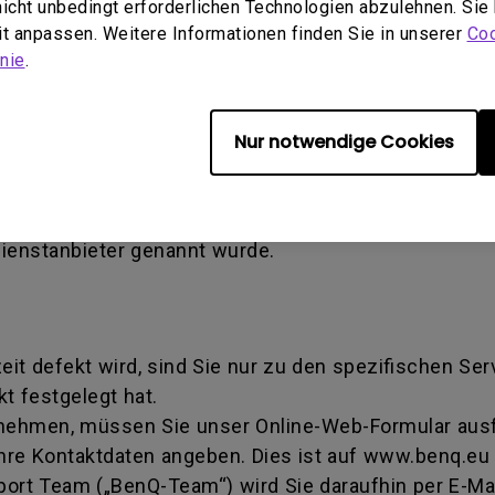
 nicht unbedingt erforderlichen Technologien abzulehnen. Sie
en verursachter Schaden) - Defekt, der durch Miss
eit anpassen. Weitere Informationen finden Sie in unserer
Coo
tallation verursacht wird. Dies gilt auch, wenn eine
nie
.
ise Authorization number - Eine von BenQ verwende
Nur notwendige Cookies
iert wurde, ein Produkt zur Reparatur oder zum Aus
mmer dahingehend, dass sie eine Transaktion identifi
tschritt erhalten können. Sie müssen das Produkt a
Dienstanbieter genannt wurde.
zeit defekt wird, sind Sie nur zu den spezifischen Se
t festgelegt hat.
 nehmen, müssen Sie unser Online-Web-Formular ausfü
hre Kontaktdaten angeben. Dies ist auf www.benq.eu 
rt Team („BenQ-Team“) wird Sie daraufhin per E-Mai