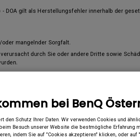
) - DOA gilt als Herstellungsfehler innerhalb der geset
.
/oder mangelnder Sorgfalt.
verursacht durch Sie oder andere Dritte sowie Schäde
wurden.
te.
 älter als 1,5 Jahre ab Kaufdatum ist (Rechnung)
kommen bei BenQ Öster
ilen, ob der Antrag innerhalb der Allgemeinen Gesch
rd oder Sie keine oder nur eine Teilentschädigung fü
rt den Schutz Ihrer Daten. Wir verwenden Cookies und ähnli
e beim Besuch unserer Website die bestmögliche Erfahrung 
ren, indem Sie auf "Cookies akzeptieren" klicken, oder auf "
Q akzeptiert nur eine gültige Rechnung als Kaufbeleg