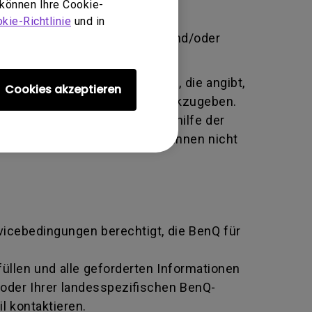
 können Ihre Cookie-
brauch, Vernachlässigung und
kie-Richtlinie
und in
 unbefugte Person Änderungen und/oder
te alphanumerische Kennung, die angibt,
Cookies akzeptieren
tausch an den Hersteller zurückzugeben.
ziert und beide Parteien mithilfe der
n BenQ zurückgeben, sofern Ihnen nicht
rvicebedingungen berechtigt, die BenQ für
llen und alle geforderten Informationen
oder Ihrer landesspezifischen BenQ-
l kontaktieren.