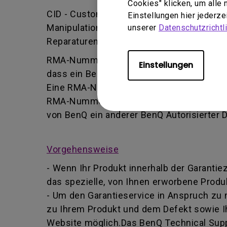
Cookies" klicken, um alle
CID - Customer Induced Damage (vom Kund
Einstellungen hier jederz
Manipulation oder falsche Einstellung/Ins
unserer
Datenschutzrichtli
Reparaturen durchführt.
RMA-Nummer - Kurz für Returned Merchand
Einstellungen
dass ein Benutzer vom BenQ-Team autoris
Eine RMA-Nummer ähnelt einer Tracking-Nu
RMA-Nummer Informationen über deren For
von BenQ ein anderer BenQ Autorisierter 
Vorgehensweise
- Wenn Ihr Produkt innerhalb der Garantie
das spezielle, von Ihnen erworbene Produk
- Um den Garantieservice in Anspruch zu
zu Ihrem Produkt und dem Defekt sowie I
Website möglich.Das BenQ Technical Suppo