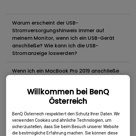
Warum erscheint der USB-
Stromversorgungshinweis immer auf
meinem Monitor, wenn ich ein USB-Gerät
anschließe? Wie kann ich die USB-
Stromanzeige loswerden?
Wenn ich ein MacBook Pro 2019 anschließe
und die USB-C-Konfiguration von USB 3.1
Gen1 auf USB 2.0 umstelle, erhält der Monitor
Willkommen bei BenQ
manchmal zufällig kein Signal. Warum ist
Österreich
das so?
BenQ Österreich respektiert den Schutz Ihrer Daten. Wir
Warum kann ich auf meinem Mac-Gerät
verwenden Cookies und ähnliche Technologien, um
keine 4K-Auflösung auf meinem BenQ 4K-
sicherzustellen, dass Sie beim Besuch unserer Website
die bestmögliche Erfahrung machen. Sie können diese
Monitor auswählen?