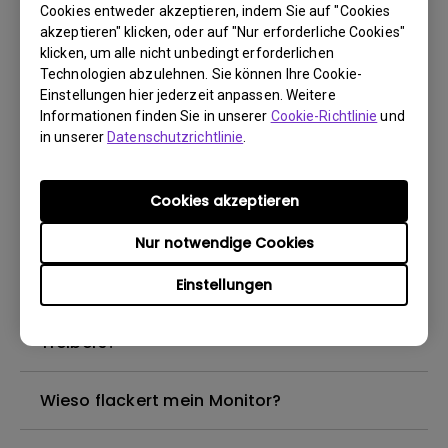
Cookies entweder akzeptieren, indem Sie auf "Cookies
akzeptieren" klicken, oder auf "Nur erforderliche Cookies"
Warum kann mein BenQ-Monitor über ein
klicken, um alle nicht unbedingt erforderlichen
USB-C(Typ C)-Kabel nicht ordnungsgemäß
Technologien abzulehnen. Sie können Ihre Cookie-
Einstellungen hier jederzeit anpassen. Weitere
angezeigt werden?
Informationen finden Sie in unserer
Cookie-Richtlinie
und
in unserer
Datenschutzrichtlinie
.
Wie kann ich Flimmern auf einem externen
Mac M1/M2-Monitor beheben?
Cookies akzeptieren
Muss ich den WHQL-Treiber (Windows
Nur notwendige Cookies
Hardware Quality Labs) in Windows für
Einstellungen
meinen BenQ-Monitor installieren? Gibt es
eine aktualisierte Version des WHQL-
Treibers?
Wieso flackert mein Monitor?