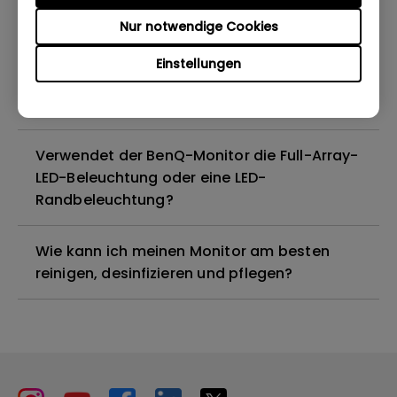
Nur notwendige Cookies
Sind alle BenQ-Monitore oder nur
bestimmte Modelle quecksilberfrei?
Einstellungen
Funktionieren BenQ-Monitore mit Mac M1?
Verwendet der BenQ-Monitor die Full-Array-
LED-Beleuchtung oder eine LED-
Randbeleuchtung?
Wie kann ich meinen Monitor am besten
reinigen, desinfizieren und pflegen?