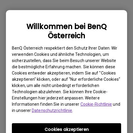
Warum kann mein BenQ-Monitor über ein
Willkommen bei BenQ
USB-C(Typ C)-Kabel nicht ordnungsgemäß
Österreich
angezeigt werden?
BenQ Österreich respektiert den Schutz Ihrer Daten. Wir
Wie kann ich Flimmern auf einem externen
verwenden Cookies und ähnliche Technologien, um
sicherzustellen, dass Sie beim Besuch unserer Website
Mac M1/M2-Monitor beheben?
die bestmögliche Erfahrung machen. Sie können diese
Cookies entweder akzeptieren, indem Sie auf "Cookies
Muss ich den WHQL-Treiber (Windows
akzeptieren" klicken, oder auf "Nur erforderliche Cookies"
klicken, um alle nicht unbedingt erforderlichen
Hardware Quality Labs) in Windows für
Technologien abzulehnen. Sie können Ihre Cookie-
meinen BenQ-Monitor installieren? Gibt es
Einstellungen hier jederzeit anpassen. Weitere
eine aktualisierte Version des WHQL-
Informationen finden Sie in unserer
Cookie-Richtlinie
und
Treibers?
in unserer
Datenschutzrichtlinie
.
Wieso flackert mein Monitor?
Cookies akzeptieren