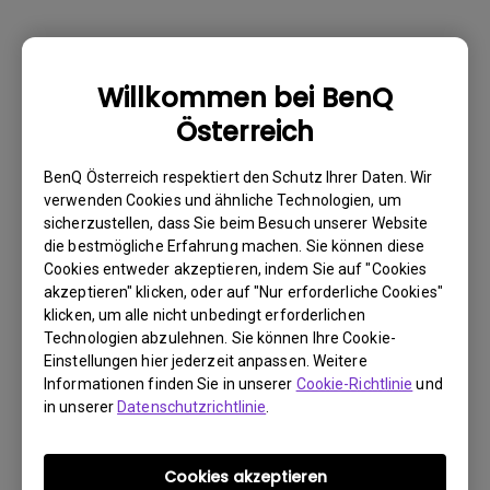
Warum kann mein BenQ-Monitor über ein
Willkommen bei BenQ
USB-C(Typ C)-Kabel nicht ordnungsgemäß
Österreich
angezeigt werden?
BenQ Österreich respektiert den Schutz Ihrer Daten. Wir
Wie kann ich Flimmern auf einem externen
verwenden Cookies und ähnliche Technologien, um
sicherzustellen, dass Sie beim Besuch unserer Website
Mac M1/M2-Monitor beheben?
die bestmögliche Erfahrung machen. Sie können diese
Cookies entweder akzeptieren, indem Sie auf "Cookies
Muss ich den WHQL-Treiber (Windows
akzeptieren" klicken, oder auf "Nur erforderliche Cookies"
klicken, um alle nicht unbedingt erforderlichen
Hardware Quality Labs) in Windows für
Technologien abzulehnen. Sie können Ihre Cookie-
meinen BenQ-Monitor installieren? Gibt es
Einstellungen hier jederzeit anpassen. Weitere
eine aktualisierte Version des WHQL-
Informationen finden Sie in unserer
Cookie-Richtlinie
und
Treibers?
in unserer
Datenschutzrichtlinie
.
Wieso flackert mein Monitor?
Cookies akzeptieren