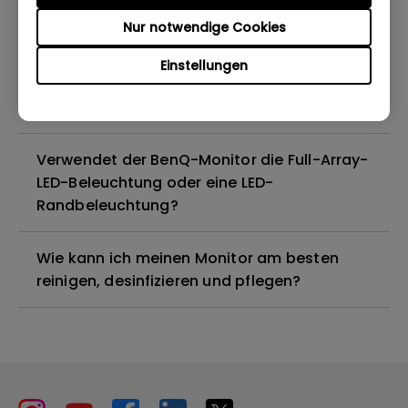
Nur notwendige Cookies
Sind alle BenQ-Monitore oder nur
bestimmte Modelle quecksilberfrei?
Einstellungen
Funktionieren BenQ-Monitore mit Mac M1?
Verwendet der BenQ-Monitor die Full-Array-
LED-Beleuchtung oder eine LED-
Randbeleuchtung?
Wie kann ich meinen Monitor am besten
reinigen, desinfizieren und pflegen?