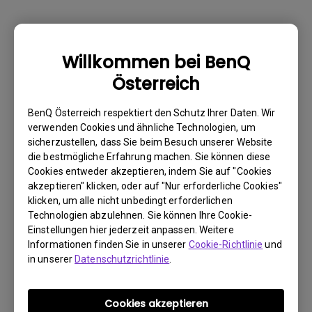
Warum kann mein BenQ-Monitor über ein
Willkommen bei BenQ
USB-C(Typ C)-Kabel nicht ordnungsgemäß
Österreich
angezeigt werden?
BenQ Österreich respektiert den Schutz Ihrer Daten. Wir
Wie kann ich Flimmern auf einem externen
verwenden Cookies und ähnliche Technologien, um
sicherzustellen, dass Sie beim Besuch unserer Website
Mac M1/M2-Monitor beheben?
die bestmögliche Erfahrung machen. Sie können diese
Cookies entweder akzeptieren, indem Sie auf "Cookies
Muss ich den WHQL-Treiber (Windows
akzeptieren" klicken, oder auf "Nur erforderliche Cookies"
klicken, um alle nicht unbedingt erforderlichen
Hardware Quality Labs) in Windows für
Technologien abzulehnen. Sie können Ihre Cookie-
meinen BenQ-Monitor installieren? Gibt es
Einstellungen hier jederzeit anpassen. Weitere
eine aktualisierte Version des WHQL-
Informationen finden Sie in unserer
Cookie-Richtlinie
und
Treibers?
in unserer
Datenschutzrichtlinie
.
Wieso flackert mein Monitor?
Cookies akzeptieren