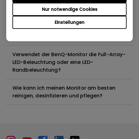
Nur notwendige Cookies
Sind alle BenQ-Monitore oder nur
bestimmte Modelle quecksilberfrei?
Einstellungen
Funktionieren BenQ-Monitore mit Mac M1?
Verwendet der BenQ-Monitor die Full-Array-
LED-Beleuchtung oder eine LED-
Randbeleuchtung?
Wie kann ich meinen Monitor am besten
reinigen, desinfizieren und pflegen?