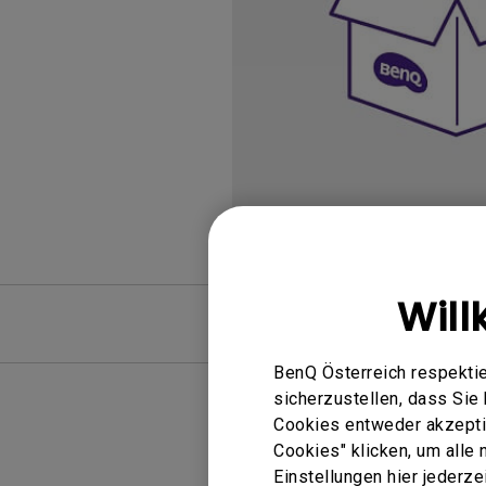
Golfsimulator Beamer
Na
PianoLight
Golf
Ka
In
Will
FAQ
BenQ Österreich respektie
sicherzustellen, dass Si
Cookies entweder akzeptie
Cookies" klicken, um alle
Einstellungen hier jederz