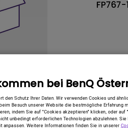
FP767-
ch hinten gewölbter Monitor
Thunderbolt
Laser
bellose Steuerung
P3
Mit Android TV
tegriert
Mit Höhenverstellung
Mit niedrigem Input Lag
kommen bei BenQ Öster
Bedienungsanleitung
Software
rt den Schutz Ihrer Daten. Wir verwenden Cookies und ähnli
e beim Besuch unserer Website die bestmögliche Erfahrung 
ren, indem Sie auf "Cookies akzeptieren" klicken, oder auf "
 nicht unbedingt erforderlichen Technologien abzulehnen. Sie
Kein zugehöriges Handbuch
eit anpassen. Weitere Informationen finden Sie in unserer
Coo