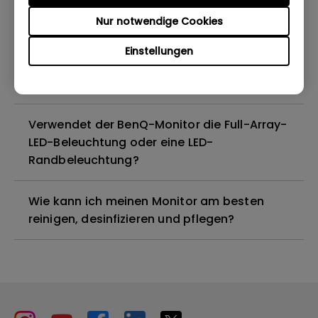
Nur notwendige Cookies
Sind alle BenQ-Monitore oder nur
bestimmte Modelle quecksilberfrei?
Einstellungen
Funktionieren BenQ-Monitore mit Mac M1?
Verwendet der BenQ-Monitor die Full-Array-
LED-Beleuchtung oder eine LED-
Randbeleuchtung?
Wie kann ich meinen Monitor am besten
reinigen, desinfizieren und pflegen?