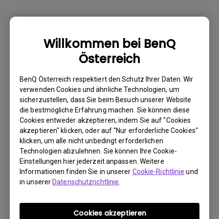
Warum kann mein BenQ-Monitor über ein
Willkommen bei BenQ
USB-C(Typ C)-Kabel nicht ordnungsgemäß
Österreich
angezeigt werden?
BenQ Österreich respektiert den Schutz Ihrer Daten. Wir
Wie kann ich Flimmern auf einem externen
verwenden Cookies und ähnliche Technologien, um
sicherzustellen, dass Sie beim Besuch unserer Website
Mac M1/M2-Monitor beheben?
die bestmögliche Erfahrung machen. Sie können diese
Cookies entweder akzeptieren, indem Sie auf "Cookies
Muss ich den WHQL-Treiber (Windows
akzeptieren" klicken, oder auf "Nur erforderliche Cookies"
klicken, um alle nicht unbedingt erforderlichen
Hardware Quality Labs) in Windows für
Technologien abzulehnen. Sie können Ihre Cookie-
meinen BenQ-Monitor installieren? Gibt es
Einstellungen hier jederzeit anpassen. Weitere
eine aktualisierte Version des WHQL-
Informationen finden Sie in unserer
Cookie-Richtlinie
und
Treibers?
in unserer
Datenschutzrichtlinie
.
Wieso flackert mein Monitor?
Cookies akzeptieren