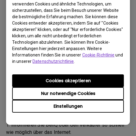
(„BenQ-Team“) wird Sie daraufhin per E-Mail
verwenden Cookies und ähnliche Technologien, um
kontaktieren.
sicherzustellen, dass Sie beim Besuch unserer Website
- Das BenQ-Team wird Ihnen zunächst Schritte zur
die bestmögliche Erfahrung machen. Sie können diese
Cookies entweder akzeptieren, indem Sie auf "Cookies
Fehlerbehebung nennen, um Ihnen zu helfen oder den
akzeptieren" klicken, oder auf "Nur erforderliche Cookies"
Defekt zu bestätigen.
klicken, um alle nicht unbedingt erforderlichen
- Sobald der Defekt durch den Agenten, der für Ihren Fall
Technologien abzulehnen. Sie können Ihre Cookie-
zuständig ist, bestätigt wurde, wird eine RMA-Nummer
Einstellungen hier jederzeit anpassen. Weitere
für Ihr Produkt ausgestellt.
Informationen finden Sie in unserer
Cookie-Richtlinie
und
- Sie müssen das Produkt an BenQ zurückgeben, sofern
in unserer
Datenschutzrichtlinie
.
Ihnen nicht von BenQ ein anderer BenQ Autorisierter
Dienstanbieter genannt wurde. Falls Ihr Produkt Ihnen
Cookies akzeptieren
mit einem physischen Schaden geliefert wurde, bitten
wir Sie, folgende Informationen bereitzuhalten.
Nur notwendige Cookies
- Dadurch können wir besser herausfinden, ob der
Einstellungen
Schaden während des Transports oder bereits davor
entstanden ist.
1. Informieren Sie BenQ oder den Verkäufer so schnell
wie möglich über das Internet.