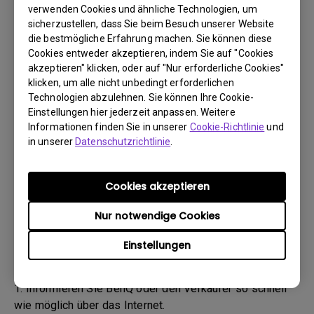
(„BenQ-Team“) wird Sie daraufhin per E-Mail
verwenden Cookies und ähnliche Technologien, um
kontaktieren.
sicherzustellen, dass Sie beim Besuch unserer Website
- Das BenQ-Team wird Ihnen zunächst Schritte zur
die bestmögliche Erfahrung machen. Sie können diese
Cookies entweder akzeptieren, indem Sie auf "Cookies
Fehlerbehebung nennen, um Ihnen zu helfen oder den
akzeptieren" klicken, oder auf "Nur erforderliche Cookies"
Defekt zu bestätigen.
klicken, um alle nicht unbedingt erforderlichen
- Sobald der Defekt durch den Agenten, der für Ihren Fall
Technologien abzulehnen. Sie können Ihre Cookie-
zuständig ist, bestätigt wurde, wird eine RMA-Nummer
Einstellungen hier jederzeit anpassen. Weitere
für Ihr Produkt ausgestellt.
Informationen finden Sie in unserer
Cookie-Richtlinie
und
- Sie müssen das Produkt an BenQ zurückgeben, sofern
in unserer
Datenschutzrichtlinie
.
Ihnen nicht von BenQ ein anderer BenQ Autorisierter
Dienstanbieter genannt wurde. Falls Ihr Produkt Ihnen
Cookies akzeptieren
mit einem physischen Schaden geliefert wurde, bitten
wir Sie, folgende Informationen bereitzuhalten.
Nur notwendige Cookies
- Dadurch können wir besser herausfinden, ob der
Einstellungen
Schaden während des Transports oder bereits davor
entstanden ist.
1. Informieren Sie BenQ oder den Verkäufer so schnell
wie möglich über das Internet.