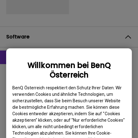
Software
Willkommen bei BenQ
Treiber
Österreich
drivers for Windows Vista
BenQ Österreich respektiert den Schutz Ihrer Daten. Wir
BS:
WindowVista|WinXP
verwenden Cookies und ähnliche Technologien, um
OS Version:
sicherzustellen, dass Sie beim Besuch unserer Website
Version:
2.0
die bestmögliche Erfahrung machen. Sie können diese
Update:
2009/04/23
Cookies entweder akzeptieren, indem Sie auf "Cookies
akzeptieren" klicken, oder auf "Nur erforderliche Cookies"
Dateigröße:
213.19 KB
klicken, um alle nicht unbedingt erforderlichen
Technologien abzulehnen. Sie können Ihre Cookie-
Herunterladen