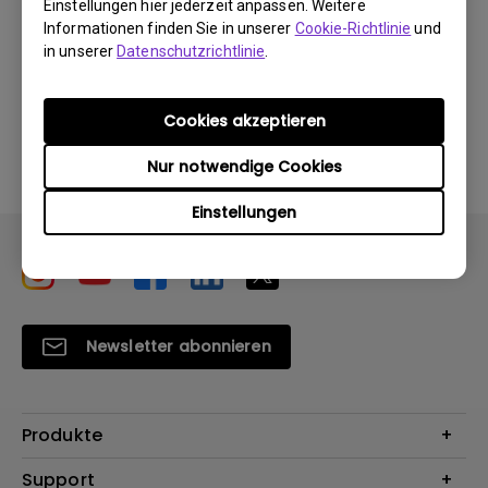
Einstellungen hier jederzeit anpassen. Weitere
Informationen finden Sie in unserer
Cookie-Richtlinie
und
in unserer
Datenschutzrichtlinie
.
Durch die Nutzung eines der oben genannten
Cookies akzeptieren
Softwareprogramme erklären Sie sich mit unseren
Bedingungen der
Endbenutzer-Lizenzvereinbarungen
Nur notwendige Cookies
einverstanden
.
Einstellungen
Newsletter abonnieren
Produkte
Beamer
Support