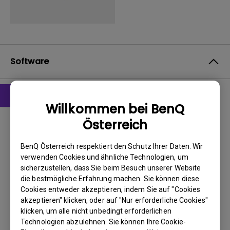
Software
Willkommen bei BenQ
Treiber
Österreich
Driver
BenQ Österreich respektiert den Schutz Ihrer Daten. Wir
BS:
WindowVista|WinXP
verwenden Cookies und ähnliche Technologien, um
OS Version:
sicherzustellen, dass Sie beim Besuch unserer Website
Version:
0
die bestmögliche Erfahrung machen. Sie können diese
Update:
2009/03/23
Cookies entweder akzeptieren, indem Sie auf "Cookies
akzeptieren" klicken, oder auf "Nur erforderliche Cookies"
Dateigröße:
25.85 KB
klicken, um alle nicht unbedingt erforderlichen
Technologien abzulehnen. Sie können Ihre Cookie-
Herunterladen