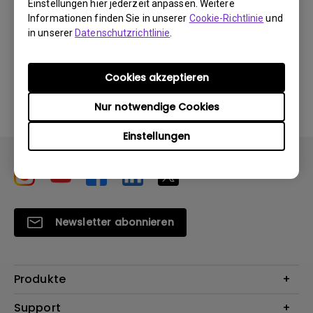
Einstellungen hier jederzeit anpassen. Weitere
Informationen finden Sie in unserer
Cookie-Richtlinie
und
in unserer
Datenschutzrichtlinie
.
Durch die Nutzung eines der oben genannten
Cookies akzeptieren
Softwareprogramme erklären Sie sich mit unseren
Bedingungen der
Endbenutzer-Lizenzvereinbarungen
Nur notwendige Cookies
einverstanden
.
Einstellungen
Newsletter abonnieren
Produkte
Beamer
Support