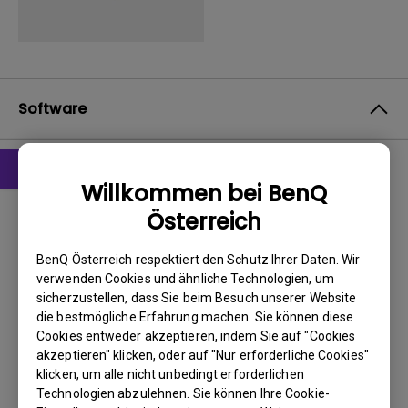
Software
Willkommen bei BenQ
Treiber
Österreich
WHQL Driver
BenQ Österreich respektiert den Schutz Ihrer Daten. Wir
BS:
Windows7|WindowVista|WinXP
verwenden Cookies und ähnliche Technologien, um
OS Version:
sicherzustellen, dass Sie beim Besuch unserer Website
Version:
0
die bestmögliche Erfahrung machen. Sie können diese
Update:
2012/05/10
Cookies entweder akzeptieren, indem Sie auf "Cookies
akzeptieren" klicken, oder auf "Nur erforderliche Cookies"
Dateigröße:
58.07 KB
klicken, um alle nicht unbedingt erforderlichen
Technologien abzulehnen. Sie können Ihre Cookie-
Herunterladen