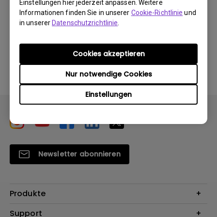
Einstellungen hier jederzeit anpassen. Weitere
Informationen finden Sie in unserer
Cookie-Richtlinie
und
in unserer
Datenschutzrichtlinie
.
Durch die Nutzung eines der oben genannten
Cookies akzeptieren
Softwareprogramme erklären Sie sich mit unseren
Bedingungen der
Endbenutzer-Lizenzvereinbarungen
Nur notwendige Cookies
einverstanden
.
Einstellungen
Newsletter abonnieren
Produkte
Beamer
Support