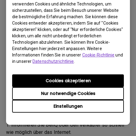
(„BenQ-Team“) wird Sie daraufhin per E-Mail
verwenden Cookies und ähnliche Technologien, um
kontaktieren.
sicherzustellen, dass Sie beim Besuch unserer Website
- Das BenQ-Team wird Ihnen zunächst Schritte zur
die bestmögliche Erfahrung machen. Sie können diese
Cookies entweder akzeptieren, indem Sie auf "Cookies
Fehlerbehebung nennen, um Ihnen zu helfen oder den
akzeptieren" klicken, oder auf "Nur erforderliche Cookies"
Defekt zu bestätigen.
klicken, um alle nicht unbedingt erforderlichen
- Sobald der Defekt durch den Agenten, der für Ihren Fall
Technologien abzulehnen. Sie können Ihre Cookie-
zuständig ist, bestätigt wurde, wird eine RMA-Nummer
Einstellungen hier jederzeit anpassen. Weitere
für Ihr Produkt ausgestellt.
Informationen finden Sie in unserer
Cookie-Richtlinie
und
- Sie müssen das Produkt an BenQ zurückgeben, sofern
in unserer
Datenschutzrichtlinie
.
Ihnen nicht von BenQ ein anderer BenQ Autorisierter
Dienstanbieter genannt wurde. Falls Ihr Produkt Ihnen
Cookies akzeptieren
mit einem physischen Schaden geliefert wurde, bitten
wir Sie, folgende Informationen bereitzuhalten.
Nur notwendige Cookies
- Dadurch können wir besser herausfinden, ob der
Einstellungen
Schaden während des Transports oder bereits davor
entstanden ist.
1. Informieren Sie BenQ oder den Verkäufer so schnell
wie möglich über das Internet.