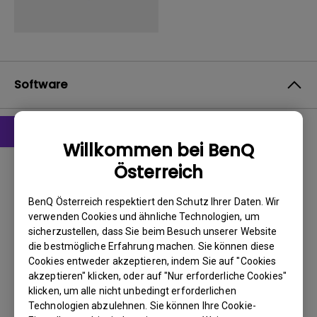
Software
Willkommen bei BenQ
Treiber
Österreich
WHQL driver
BenQ Österreich respektiert den Schutz Ihrer Daten. Wir
BS:
Windows7
verwenden Cookies und ähnliche Technologien, um
OS Version:
sicherzustellen, dass Sie beim Besuch unserer Website
Version:
MP
die bestmögliche Erfahrung machen. Sie können diese
Update:
2018/01/09
Cookies entweder akzeptieren, indem Sie auf "Cookies
akzeptieren" klicken, oder auf "Nur erforderliche Cookies"
Dateigröße:
111.54 KB
klicken, um alle nicht unbedingt erforderlichen
Technologien abzulehnen. Sie können Ihre Cookie-
Herunterladen