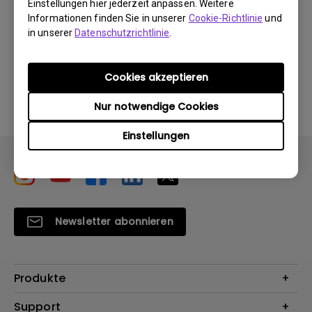
Einstellungen hier jederzeit anpassen. Weitere
Informationen finden Sie in unserer
Cookie-Richtlinie
und
in unserer
Datenschutzrichtlinie
.
Durch die Nutzung eines der oben genannten
Cookies akzeptieren
Softwareprogramme erklären Sie sich mit unseren
Bedingungen der
Endbenutzer-Lizenzvereinbarungen
Nur notwendige Cookies
einverstanden
.
Einstellungen
Newsletter abonnieren
Produkte
Beamer
Support