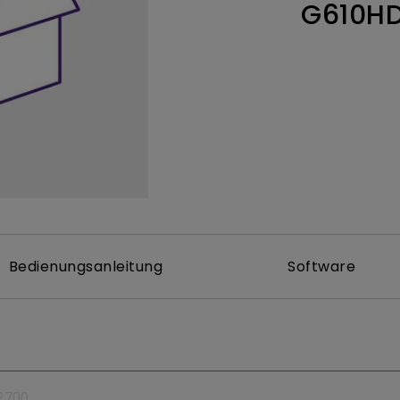
G610H
ch hinten gewölbter Monitor
Thunderbolt
Laser
bellose Steuerung
P3
Mit Android TV
tegriert
Mit Höhenverstellung
Mit niedrigem Input Lag
Bedienungsanleitung
Software