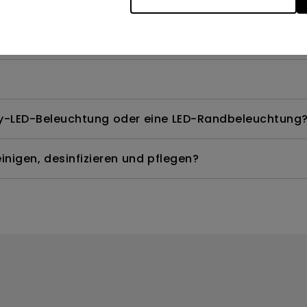
te Modelle quecksilberfrei?
ay-LED-Beleuchtung oder eine LED-Randbeleuchtung
nigen, desinfizieren und pflegen?