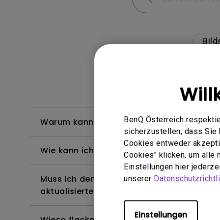
Bild
Will
BenQ Österreich respektie
Warum kann mein BenQ-Monitor über ein
sicherzustellen, dass Si
Cookies entweder akzeptie
Wie kann ich Flimmern auf einem extern
Cookies" klicken, um alle
Einstellungen hier jederz
Muss ich den WHQL-Treiber (Windows Hardw
unserer
Datenschutzrichtli
aktualisierte Version des WHQL-Treibers?
Einstellungen
Wieso flackert mein Monitor?