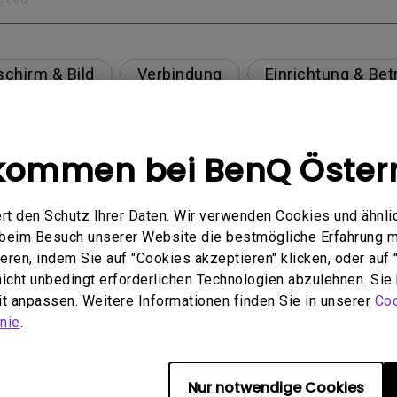
schirm & Bild
Verbindung
Einrichtung & Bet
Spezifikation & Funktion
Kompatibilität
kommen bei BenQ Öster
rt den Schutz Ihrer Daten. Wir verwenden Cookies und ähnli
 USB-C(Typ C)-Kabel nicht ordnungsgemäß angezei
e beim Besuch unserer Website die bestmögliche Erfahrung 
ren, indem Sie auf "Cookies akzeptieren" klicken, oder auf "
en Mac M1/M2-Monitor beheben?
 nicht unbedingt erforderlichen Technologien abzulehnen. Sie
eit anpassen. Weitere Informationen finden Sie in unserer
Coo
are Quality Labs) in Windows für meinen BenQ-Moni
nie
.
Nur notwendige Cookies