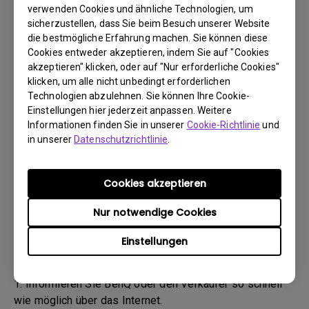
(„BenQ-Team“) wird Sie daraufhin per E-Mail
verwenden Cookies und ähnliche Technologien, um
kontaktieren.
sicherzustellen, dass Sie beim Besuch unserer Website
- Das BenQ-Team wird Ihnen zunächst Schritte zur
die bestmögliche Erfahrung machen. Sie können diese
Cookies entweder akzeptieren, indem Sie auf "Cookies
Fehlerbehebung nennen, um Ihnen zu helfen oder den
akzeptieren" klicken, oder auf "Nur erforderliche Cookies"
Defekt zu bestätigen.
klicken, um alle nicht unbedingt erforderlichen
- Sobald der Defekt durch den Agenten, der für Ihren Fall
Technologien abzulehnen. Sie können Ihre Cookie-
zuständig ist, bestätigt wurde, wird eine RMA-Nummer
Einstellungen hier jederzeit anpassen. Weitere
für Ihr Produkt ausgestellt.
Informationen finden Sie in unserer
Cookie-Richtlinie
und
- Sie müssen das Produkt an BenQ zurückgeben, sofern
in unserer
Datenschutzrichtlinie
.
Ihnen nicht von BenQ ein anderer BenQ Autorisierter
Dienstanbieter genannt wurde. Falls Ihr Produkt Ihnen
Cookies akzeptieren
mit einem physischen Schaden geliefert wurde, bitten
wir Sie, folgende Informationen bereitzuhalten.
Nur notwendige Cookies
- Dadurch können wir besser herausfinden, ob der
Einstellungen
Schaden während des Transports oder bereits davor
entstanden ist.
1. Informieren Sie BenQ oder den Verkäufer so schnell
wie möglich über das Internet.