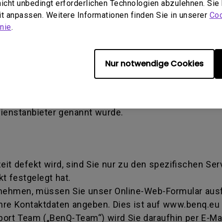
 nicht unbedingt erforderlichen Technologien abzulehnen. Sie
en verursachter Schaden) - Defekt, der durch Miss
eit anpassen. Weitere Informationen finden Sie in unserer
Coo
tallation verursacht wird. Dies gilt auch, wenn eine
nie
.
ise Authorization number - Eine von BenQ verwende
Nur notwendige Cookies
iert wurde, ein Produkt zur Reparatur oder zum Aus
mmer dahingehend, dass sie eine Transaktion identifi
tschritt erhalten können. Sie müssen das Produkt a
Dienstanbieter genannt wurde.
zeit defekt wird, sind Sie nur zu den spezifischen Se
t festgelegt hat.
 nehmen, müssen Sie unser Online-Web-Formular ausfü
hre Kontaktdaten angeben. Dies ist auf www.benq.eu 
rt Team („BenQ-Team“) wird Sie daraufhin per E-Mai