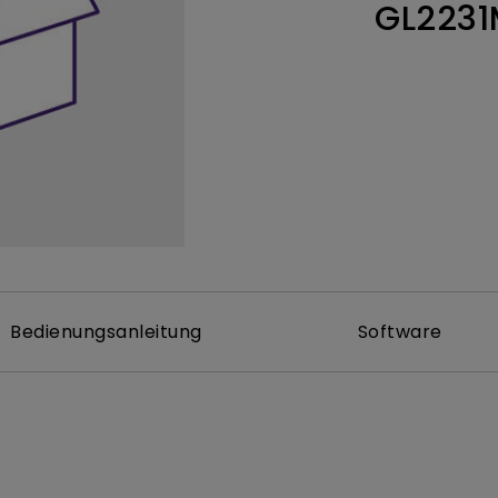
GL2231
ch hinten gewölbter Monitor
Thunderbolt
Laser
bellose Steuerung
P3
Mit Android TV
tegriert
Mit Höhenverstellung
Mit niedrigem Input Lag
Bedienungsanleitung
Software