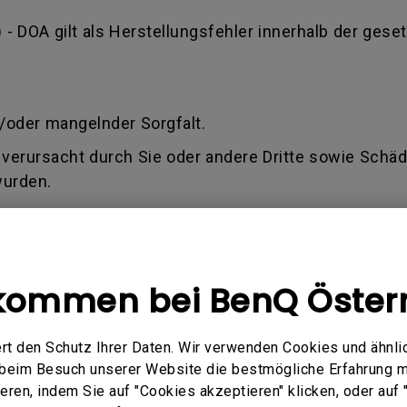
) - DOA gilt als Herstellungsfehler innerhalb der geset
.
/oder mangelnder Sorgfalt.
verursacht durch Sie oder andere Dritte sowie Schäde
wurden.
te.
 älter als 1,5 Jahre ab Kaufdatum ist (Rechnung)
kommen bei BenQ Öster
ilen, ob der Antrag innerhalb der Allgemeinen Gesch
rd oder Sie keine oder nur eine Teilentschädigung fü
rt den Schutz Ihrer Daten. Wir verwenden Cookies und ähnli
e beim Besuch unserer Website die bestmögliche Erfahrung 
ren, indem Sie auf "Cookies akzeptieren" klicken, oder auf "
Q akzeptiert nur eine gültige Rechnung als Kaufbeleg