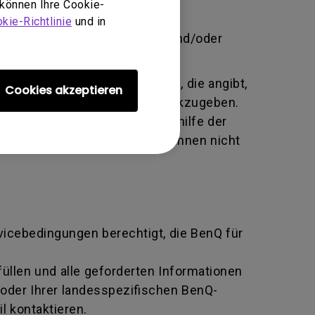
 können Ihre Cookie-
brauch, Vernachlässigung und
kie-Richtlinie
und in
 unbefugte Person Änderungen und/oder
te alphanumerische Kennung, die angibt,
Cookies akzeptieren
tausch an den Hersteller zurückzugeben.
ziert und beide Parteien mithilfe der
n BenQ zurückgeben, sofern Ihnen nicht
rvicebedingungen berechtigt, die BenQ für
llen und alle geforderten Informationen
oder Ihrer landesspezifischen BenQ-
l kontaktieren.