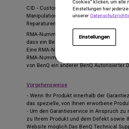
Cookies" klicken, um alle
CID - Customer Induced Damage (vom Kund
Einstellungen hier jederz
Manipulation oder falsche Einstellung/Ins
unserer
Datenschutzrichtli
Reparaturen durchführt.
RMA-Nummer - Kurz für Returned Merchand
Einstellungen
dass ein Benutzer vom BenQ-Team autoris
Eine RMA-Nummer ähnelt einer Tracking-Nu
RMA-Nummer Informationen über deren For
von BenQ ein anderer BenQ Autorisierter 
Vorgehensweise
- Wenn Ihr Produkt innerhalb der Garantie
das spezielle, von Ihnen erworbene Produk
- Um den Garantieservice in Anspruch zu
zu Ihrem Produkt und dem Defekt sowie I
Website möglich.Das BenQ Technical Suppo