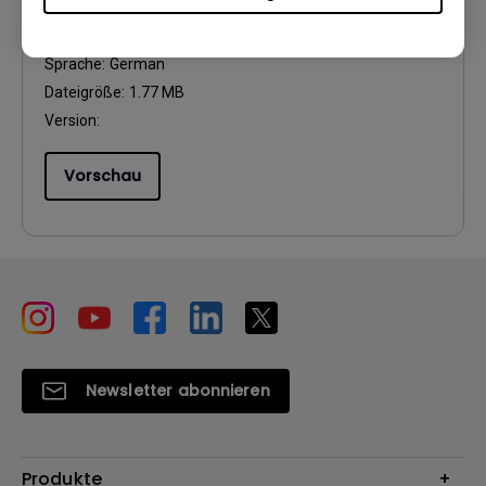
Update:
2010/12/02
Sprache:
German
Dateigröße:
1.77 MB
Version:
Vorschau
Newsletter abonnieren
Produkte