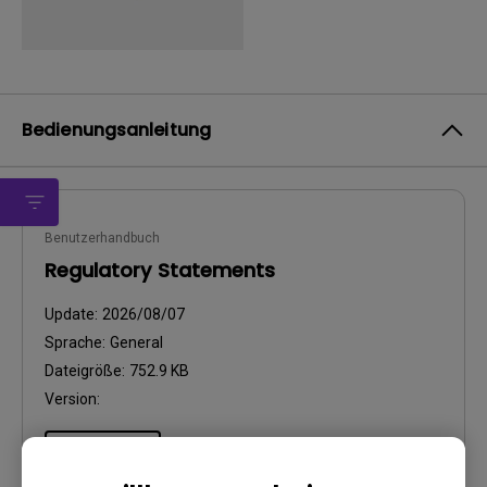
Bedienungsanleitung
Benutzerhandbuch
Regulatory Statements
Update:
2026/08/07
Sprache:
General
Dateigröße:
752.9 KB
Version:
Vorschau