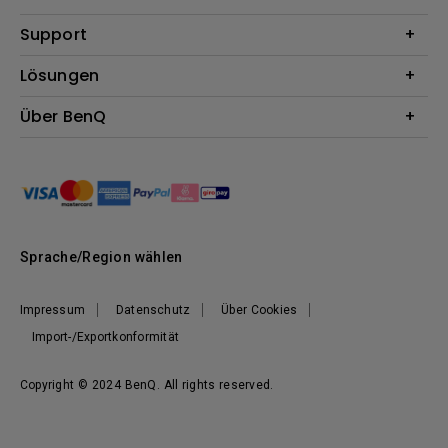
Beamer
Support
Monitore
Kontakt
Lösungen
Lampen
Garantie
Webcams
Für Unternehmen
Über BenQ
Reparaturservice
Für Bildungsstätten
Downloads
Das Unternehmen
Für E-Sportler (Zowie)
Onlineshop FAQ
Nachhaltigkeit
BenQ Blog
Unser Versprechen
News
Sprache/Region wählen
Impressum
Datenschutz
Über Cookies
Import-/Exportkonformität
Copyright © 2024 BenQ. All rights reserved.