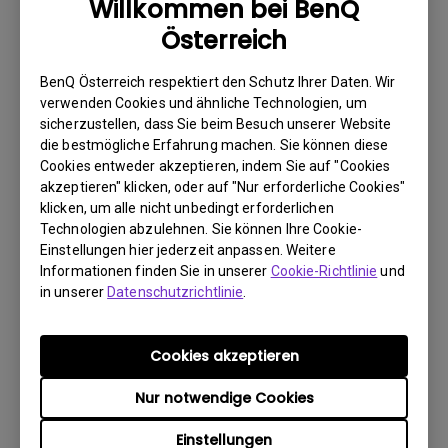
Willkommen bei BenQ
Österreich
BenQ Österreich respektiert den Schutz Ihrer Daten. Wir
Benutzerhandbuch
verwenden Cookies und ähnliche Technologien, um
Safety Warning and Notice
sicherzustellen, dass Sie beim Besuch unserer Website
die bestmögliche Erfahrung machen. Sie können diese
Update:
2021/01/06
Cookies entweder akzeptieren, indem Sie auf "Cookies
akzeptieren" klicken, oder auf "Nur erforderliche Cookies"
Sprache:
German
klicken, um alle nicht unbedingt erforderlichen
Dateigröße:
89.06 KB
Technologien abzulehnen. Sie können Ihre Cookie-
Version:
Einstellungen hier jederzeit anpassen. Weitere
Informationen finden Sie in unserer
Cookie-Richtlinie
und
Vorschau
in unserer
Datenschutzrichtlinie
.
Cookies akzeptieren
Nur notwendige Cookies
Benutzerhandbuch
Benutzerhandbuch
Einstellungen