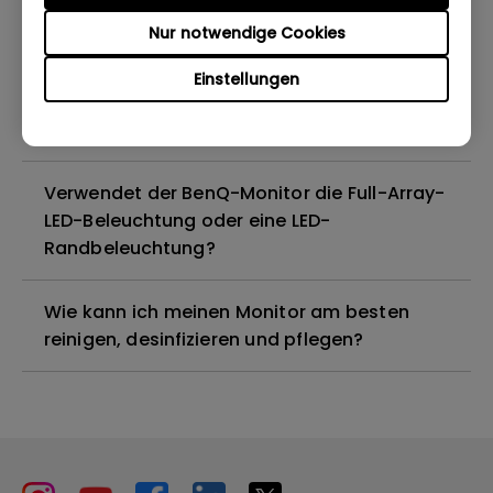
Nur notwendige Cookies
Sind alle BenQ-Monitore oder nur
bestimmte Modelle quecksilberfrei?
Einstellungen
Funktionieren BenQ-Monitore mit Mac M1?
Verwendet der BenQ-Monitor die Full-Array-
LED-Beleuchtung oder eine LED-
Randbeleuchtung?
Wie kann ich meinen Monitor am besten
reinigen, desinfizieren und pflegen?