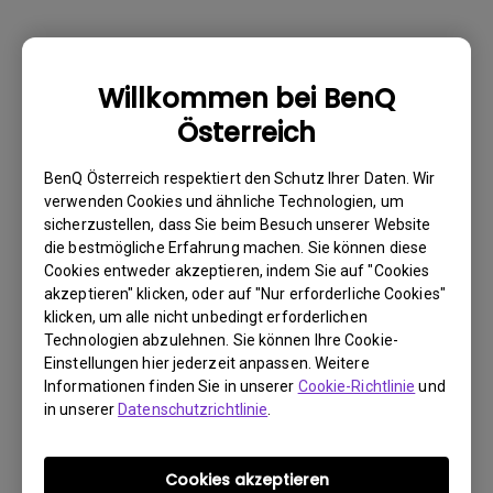
Warum kann mein BenQ-Monitor über ein
Willkommen bei BenQ
USB-C(Typ C)-Kabel nicht ordnungsgemäß
Österreich
angezeigt werden?
BenQ Österreich respektiert den Schutz Ihrer Daten. Wir
Wie kann ich Flimmern auf einem externen
verwenden Cookies und ähnliche Technologien, um
sicherzustellen, dass Sie beim Besuch unserer Website
Mac M1/M2-Monitor beheben?
die bestmögliche Erfahrung machen. Sie können diese
Cookies entweder akzeptieren, indem Sie auf "Cookies
Muss ich den WHQL-Treiber (Windows
akzeptieren" klicken, oder auf "Nur erforderliche Cookies"
klicken, um alle nicht unbedingt erforderlichen
Hardware Quality Labs) in Windows für
Technologien abzulehnen. Sie können Ihre Cookie-
meinen BenQ-Monitor installieren? Gibt es
Einstellungen hier jederzeit anpassen. Weitere
eine aktualisierte Version des WHQL-
Informationen finden Sie in unserer
Cookie-Richtlinie
und
Treibers?
in unserer
Datenschutzrichtlinie
.
Wieso flackert mein Monitor?
Cookies akzeptieren