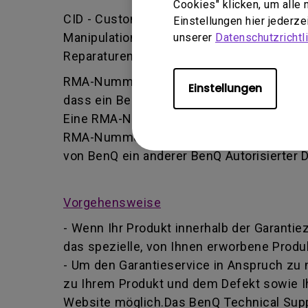
Cookies" klicken, um alle
CID - Customer Induced Damage (vom Kund
Einstellungen hier jederz
Manipulation oder falsche Einstellung/Ins
unserer
Datenschutzrichtli
Reparaturen durchführt.
RMA-Nummer - Kurz für Returned Merchand
Einstellungen
dass ein Benutzer vom BenQ-Team autoris
Eine RMA-Nummer ähnelt einer Tracking-Nu
RMA-Nummer Informationen über deren For
von BenQ ein anderer BenQ Autorisierter 
Vorgehensweise
- Wenn Ihr Produkt innerhalb der Garantie
das spezielle, von Ihnen erworbene Produk
- Um den Garantieservice in Anspruch zu
zu Ihrem Produkt und dem Defekt sowie I
Website möglich.Das BenQ Technical Suppo