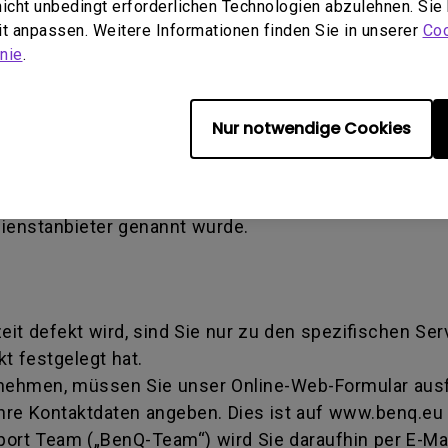
 nicht unbedingt erforderlichen Technologien abzulehnen. Sie
en verursachter Schaden) - Defekt, der durch Miss
eit anpassen. Weitere Informationen finden Sie in unserer
Coo
tallation verursacht wird. Dies gilt auch, wenn eine
nie
.
ise Authorization number - Eine von BenQ verwende
Nur notwendige Cookies
iert wurde, ein Produkt zur Reparatur oder zum Aus
mmer dahingehend, dass sie eine Transaktion identifi
tschritt erhalten können. Sie müssen das Produkt a
Dienstanbieter genannt wurde.
zeit defekt wird, sind Sie nur zu den spezifischen Se
t festgelegt hat.
 nehmen, müssen Sie unser Online-Web-Formular ausfü
hre Kontaktdaten angeben. Dies ist auf www.benq.eu 
rt Team („BenQ-Team“) wird Sie daraufhin per E-Mai