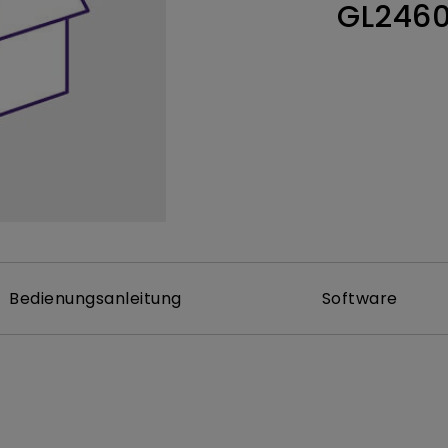
GL246
ch hinten gewölbter Monitor
Thunderbolt
Laser
bellose Steuerung
P3
Mit Android TV
tegriert
Mit Höhenverstellung
Mit niedrigem Input Lag
Bedienungsanleitung
Software