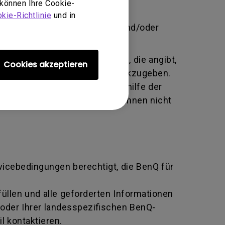
 können Ihre Cookie-
brauch, Vernachlässigung und
kie-Richtlinie
und in
 unbefugte Person Änderungen und/oder
te alphanumerische Kennung, die angibt,
Cookies akzeptieren
tausch an den Hersteller zurückzugeben.
ziert und beide Parteien mithilfe der
n BenQ zurückgeben, sofern Ihnen nicht
rvicebedingungen berechtigt, die BenQ für
llen und alle geforderten Informationen
oder Ihrer landesspezifischen BenQ-
l kontaktieren.