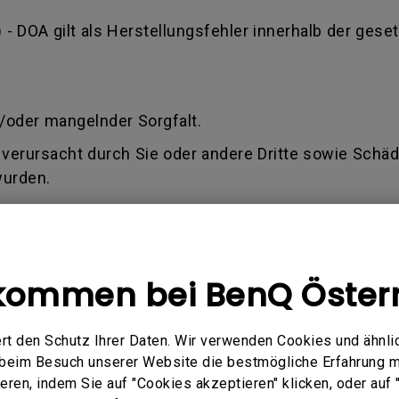
) - DOA gilt als Herstellungsfehler innerhalb der geset
.
/oder mangelnder Sorgfalt.
verursacht durch Sie oder andere Dritte sowie Schäde
wurden.
te.
 älter als 1,5 Jahre ab Kaufdatum ist (Rechnung)
kommen bei BenQ Öster
ilen, ob der Antrag innerhalb der Allgemeinen Gesch
rd oder Sie keine oder nur eine Teilentschädigung fü
rt den Schutz Ihrer Daten. Wir verwenden Cookies und ähnli
e beim Besuch unserer Website die bestmögliche Erfahrung 
ren, indem Sie auf "Cookies akzeptieren" klicken, oder auf "
Q akzeptiert nur eine gültige Rechnung als Kaufbeleg