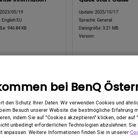
2023/05/19
Update:
2025/10/17
:
English EU
Sprache:
General
öße:
946.84 KB
Dateigröße:
3.21 MB
Version:
chau
Vorschau
kommen bei BenQ Öster
rt den Schutz Ihrer Daten. Wir verwenden Cookies und ähnli
handbuch
Benutzerhandbuch
e beim Besuch unserer Website die bestmögliche Erfahrung 
atory Statements
Auflösung
ren, indem Sie auf "Cookies akzeptieren" klicken, oder auf "
 nicht unbedingt erforderlichen Technologien abzulehnen. Sie
2026/08/07
Update:
2024/09/20
eit anpassen. Weitere Informationen finden Sie in unserer
Coo
:
General
Sprache:
German