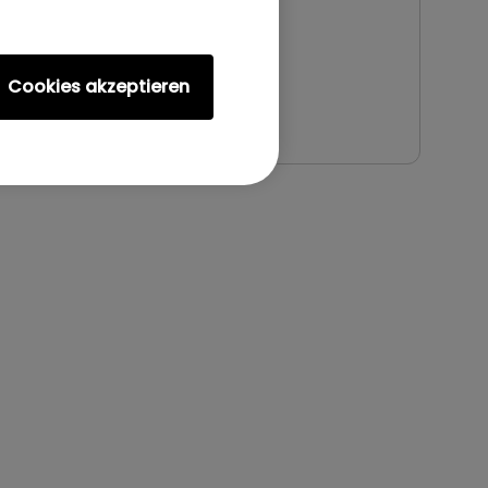
Dateigröße:
89.06 KB
Version:
Cookies akzeptieren
Vorschau