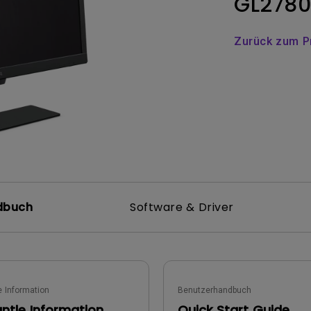
GL2780
ch hinten gewölbter Monitor
Thunderbolt
Laser
bellose Steuerung
P3
Zurück zum P
Mit Android TV
tegriert
Mit Höhenverstellung
Mit niedrigem Input Lag
dbuch
Software & Driver
 Information
Benutzerhandbuch
ntle Information
Quick Start Guide