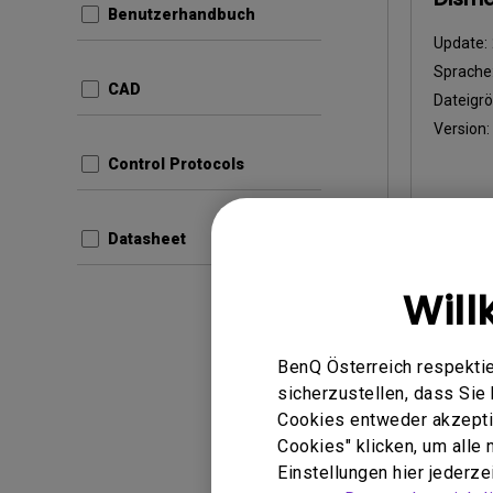
Benutzerhandbuch
Update:
Sprache
CAD
Dateigr
Version:
Control Protocols
Vors
Datasheet
Will
BenQ Österreich respektie
Benutzer
sicherzustellen, dass Si
Regul
Cookies entweder akzeptie
Cookies" klicken, um alle
Update:
Einstellungen hier jederz
Sprache