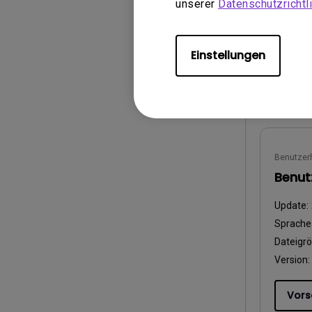
unserer
Datenschutzrichtli
Dateigr
Version:
Einstellungen
Vors
Benutzer
Benut
Update:
Sprache
Dateigr
Version:
Vors