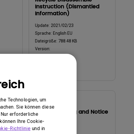
Instruction (Dismantled
Information)
Update:
2021/02/23
Sprache:
English EU
Dateigröße:
788.48 KB
Version:
Vorschau
reich
che Technologien, um
Benutzerhandbuch
machen. Sie können diese
Safety Warning and Notice
Nur erforderliche
 können Ihre Cookie-
Update:
2021/01/06
kie-Richtlinie
und in
Sprache:
German