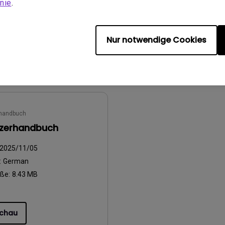
nie
.
öße:
752.9 KB
Dateigröße:
501.65 KB
Version:
Nur notwendige Cookies
chau
Vorschau
handbuch
zerhandbuch
2025/11/05
:
German
öße:
8.43 MB
chau