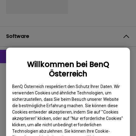
Software
Willkommen bei BenQ
Treiber
Österreich
Driver
BenQ Österreich respektiert den Schutz Ihrer Daten. Wir
BS:
Windows7|WindowVista|WinXP
verwenden Cookies und ähnliche Technologien, um
OS Version:
sicherzustellen, dass Sie beim Besuch unserer Website
Version:
MP
die bestmögliche Erfahrung machen. Sie können diese
Update:
2010/09/14
Cookies entweder akzeptieren, indem Sie auf "Cookies
akzeptieren" klicken, oder auf "Nur erforderliche Cookies"
Dateigröße:
22.48 KB
klicken, um alle nicht unbedingt erforderlichen
Technologien abzulehnen. Sie können Ihre Cookie-
Herunterladen