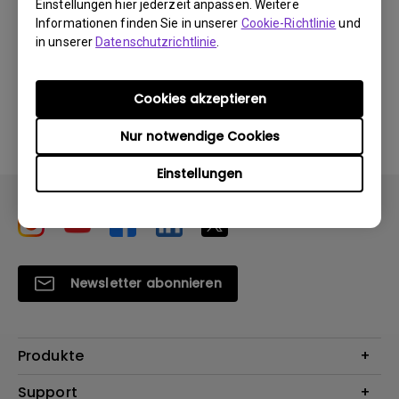
Einstellungen hier jederzeit anpassen. Weitere
Informationen finden Sie in unserer
Cookie-Richtlinie
und
in unserer
Datenschutzrichtlinie
.
Durch die Nutzung eines der oben genannten
Cookies akzeptieren
Softwareprogramme erklären Sie sich mit unseren
Bedingungen der
Endbenutzer-Lizenzvereinbarungen
Nur notwendige Cookies
einverstanden
.
Einstellungen
Newsletter abonnieren
Produkte
Beamer
Support