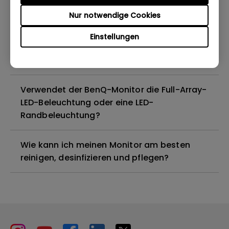
Nur notwendige Cookies
Sind alle BenQ-Monitore oder nur
bestimmte Modelle quecksilberfrei?
Einstellungen
Funktionieren BenQ-Monitore mit Mac M1?
Verwendet der BenQ-Monitor die Full-Array-
LED-Beleuchtung oder eine LED-
Randbeleuchtung?
Wie kann ich meinen Monitor am besten
reinigen, desinfizieren und pflegen?