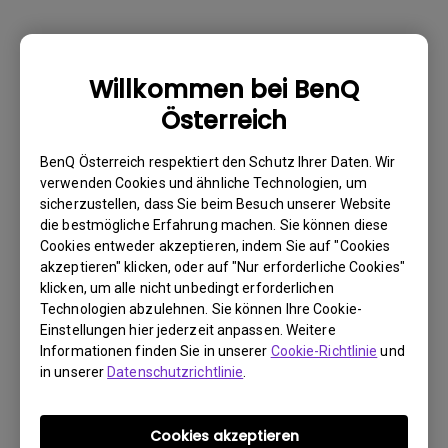
Warum kann mein BenQ-Monitor über ein
Willkommen bei BenQ
USB-C(Typ C)-Kabel nicht ordnungsgemäß
Österreich
angezeigt werden?
BenQ Österreich respektiert den Schutz Ihrer Daten. Wir
Wie kann ich Flimmern auf einem externen
verwenden Cookies und ähnliche Technologien, um
sicherzustellen, dass Sie beim Besuch unserer Website
Mac M1/M2-Monitor beheben?
die bestmögliche Erfahrung machen. Sie können diese
Cookies entweder akzeptieren, indem Sie auf "Cookies
Muss ich den WHQL-Treiber (Windows
akzeptieren" klicken, oder auf "Nur erforderliche Cookies"
klicken, um alle nicht unbedingt erforderlichen
Hardware Quality Labs) in Windows für
Technologien abzulehnen. Sie können Ihre Cookie-
meinen BenQ-Monitor installieren? Gibt es
Einstellungen hier jederzeit anpassen. Weitere
eine aktualisierte Version des WHQL-
Informationen finden Sie in unserer
Cookie-Richtlinie
und
Treibers?
in unserer
Datenschutzrichtlinie
.
Wieso flackert mein Monitor?
Cookies akzeptieren