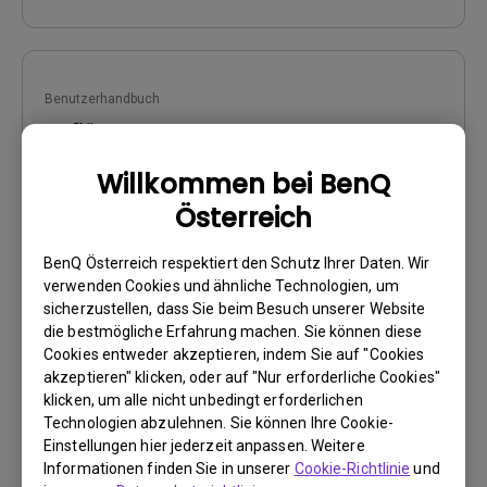
Benutzerhandbuch
Auflösung
Willkommen bei BenQ
Update:
2017/01/24
Sprache:
German
Österreich
Dateigröße:
445.51 KB
Version:
BenQ Österreich respektiert den Schutz Ihrer Daten. Wir
verwenden Cookies und ähnliche Technologien, um
sicherzustellen, dass Sie beim Besuch unserer Website
Vorschau
die bestmögliche Erfahrung machen. Sie können diese
Cookies entweder akzeptieren, indem Sie auf "Cookies
akzeptieren" klicken, oder auf "Nur erforderliche Cookies"
klicken, um alle nicht unbedingt erforderlichen
Technologien abzulehnen. Sie können Ihre Cookie-
Einstellungen hier jederzeit anpassen. Weitere
Benutzerhandbuch
Informationen finden Sie in unserer
Cookie-Richtlinie
und
Safety Warning and Notice