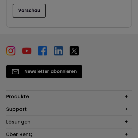
Vorschau
Newsletter abonnieren
Produkte
Beamer
Support
Monitore
Kontakt
Lösungen
Lampen
Garantie
Webcams
Für Unternehmen
Über BenQ
Reparaturservice