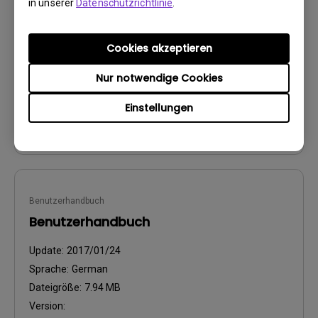
in unserer
Datenschutzrichtlinie
.
Update:
2021/01/06
Sprache:
German
Cookies akzeptieren
Dateigröße:
89.06 KB
Nur notwendige Cookies
Version:
Einstellungen
Vorschau
Benutzerhandbuch
Benutzerhandbuch
Update:
2017/01/24
Sprache:
German
Dateigröße:
7.94 MB
Version: