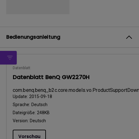
Bedienungsanleitung
Datenblatt
Datenblatt BenQ GW2270H
com.benq.benq_b2c.core.models.vo.ProductSupportDow
Update:
2015-09-18
Sprache:
Deutsch
Dateigröße:
248KB
Version:
Deutsch
Vorschau