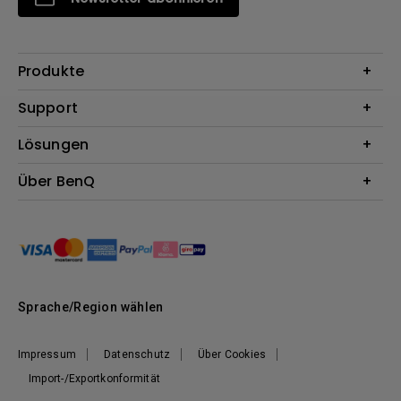
Produkte
Beamer
Support
Monitore
Kontakt
Lösungen
Lampen
Garantie
Webcams
Für Unternehmen
Über BenQ
Reparaturservice
Für Bildungsstätten
Downloads
Das Unternehmen
Für E-Sportler (Zowie)
Onlineshop FAQ
Nachhaltigkeit
BenQ Blog
Unser Versprechen
News
Sprache/Region wählen
Impressum
Datenschutz
Über Cookies
Import-/Exportkonformität