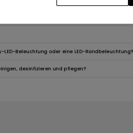
te Modelle quecksilberfrei?
ay-LED-Beleuchtung oder eine LED-Randbeleuchtung
nigen, desinfizieren und pflegen?