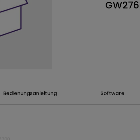
GW276
ch hinten gewölbter Monitor
Thunderbolt
Laser
bellose Steuerung
P3
Mit Android TV
tegriert
Mit Höhenverstellung
Mit niedrigem Input Lag
Bedienungsanleitung
Software