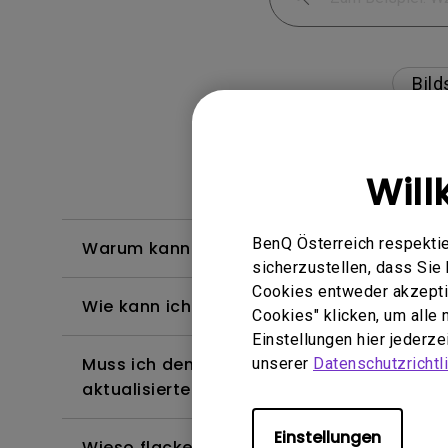
Bild
Will
BenQ Österreich respektie
Warum kann mein BenQ-Monitor über ein
sicherzustellen, dass Si
Cookies entweder akzeptie
Wie kann ich Flimmern auf einem extern
Cookies" klicken, um alle
Einstellungen hier jederz
Muss ich den WHQL-Treiber (Windows Hardw
unserer
Datenschutzrichtli
aktualisierte Version des WHQL-Treibers?
Einstellungen
Wieso flackert mein Monitor?