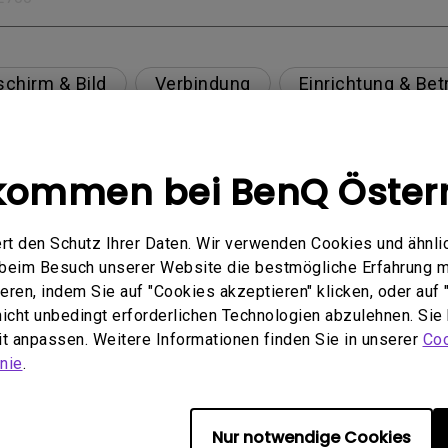
schirm & Bild
Verbindung
Einrichtung & Bet
Spezifikation & Funktion
Kompatibilität
kommen bei BenQ Öster
rt den Schutz Ihrer Daten. Wir verwenden Cookies und ähnli
 USB-C(Typ C)-Kabel nicht ordnungsgemäß angezei
e beim Besuch unserer Website die bestmögliche Erfahrung 
ren, indem Sie auf "Cookies akzeptieren" klicken, oder auf "
en Mac M1/M2-Monitor beheben?
 nicht unbedingt erforderlichen Technologien abzulehnen. Sie
eit anpassen. Weitere Informationen finden Sie in unserer
Coo
are Quality Labs) in Windows für meinen BenQ-Moni
nie
.
Nur notwendige Cookies