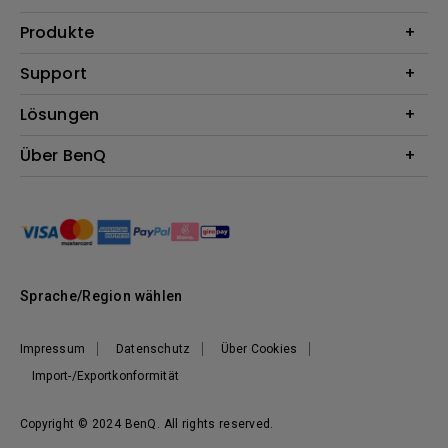
Produkte
Beamer
Support
Monitore
Kontakt
Lösungen
Lampen
Garantie
Webcams
Für Unternehmen
Über BenQ
Reparaturservice
Für Bildungsstätten
Downloads
Das Unternehmen
Für E-Sportler (Zowie)
Onlineshop FAQ
Nachhaltigkeit
BenQ Blog
Unser Versprechen
News
Sprache/Region wählen
Impressum
Datenschutz
Über Cookies
Import-/Exportkonformität
Copyright © 2024 BenQ. All rights reserved.