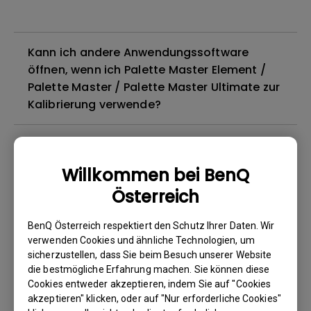
Kann ich andere Anwendungssoftware
öffnen, wenn ich Palette Master Element /
Palette Master / Palette Master Ultimate zur
Kalibrierung verwende?
Kann ich den Monitor kalibrieren, ohne die
Abdeckhaube zu verwenden?
Willkommen bei BenQ
Österreich
Was ist der Unterschied zwischen PM
(Palette Master) und PME (Palette Master
BenQ Österreich respektiert den Schutz Ihrer Daten. Wir
Element)?
verwenden Cookies und ähnliche Technologien, um
sicherzustellen, dass Sie beim Besuch unserer Website
die bestmögliche Erfahrung machen. Sie können diese
Wie kann ich die Anzeigeeinstellungen unter
Cookies entweder akzeptieren, indem Sie auf "Cookies
Mac OS für Monitore der BenQ PD/SW-Serie
akzeptieren" klicken, oder auf "Nur erforderliche Cookies"