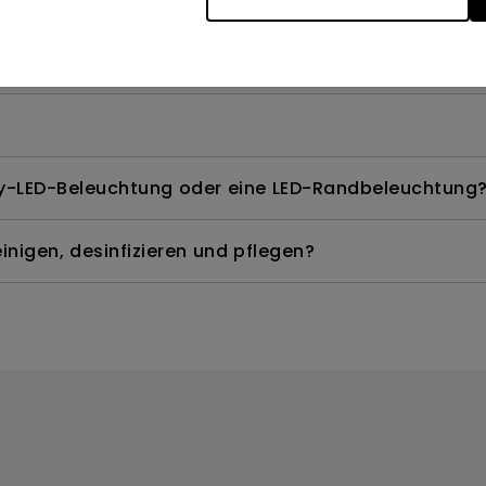
te Modelle quecksilberfrei?
ay-LED-Beleuchtung oder eine LED-Randbeleuchtung
nigen, desinfizieren und pflegen?