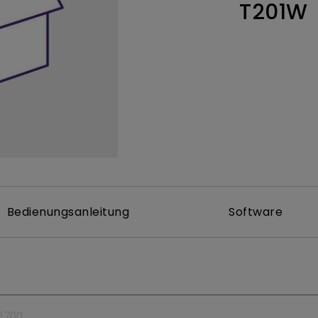
T201W
ch hinten gewölbter Monitor
Thunderbolt
Laser
bellose Steuerung
P3
Mit Android TV
tegriert
Mit Höhenverstellung
Mit niedrigem Input Lag
Bedienungsanleitung
Software