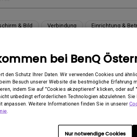
schirm & Bild
Verbindung
Einrichtung & Bet
Spezifikation & Funktion
Kompatibilität
kommen bei BenQ Öster
rt den Schutz Ihrer Daten. Wir verwenden Cookies und ähnli
 USB-C(Typ C)-Kabel nicht ordnungsgemäß angezei
e beim Besuch unserer Website die bestmögliche Erfahrung 
ren, indem Sie auf "Cookies akzeptieren" klicken, oder auf "
en Mac M1/M2-Monitor beheben?
 nicht unbedingt erforderlichen Technologien abzulehnen. Sie
eit anpassen. Weitere Informationen finden Sie in unserer
Coo
are Quality Labs) in Windows für meinen BenQ-Moni
nie
.
Nur notwendige Cookies