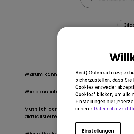
Bild
Will
BenQ Österreich respektie
Warum kann mein BenQ-Monitor über ein
sicherzustellen, dass Si
Cookies entweder akzeptie
Wie kann ich Flimmern auf einem extern
Cookies" klicken, um alle
Einstellungen hier jederz
Muss ich den WHQL-Treiber (Windows Hardw
unserer
Datenschutzrichtli
aktualisierte Version des WHQL-Treibers?
Einstellungen
Wieso flackert mein Monitor?