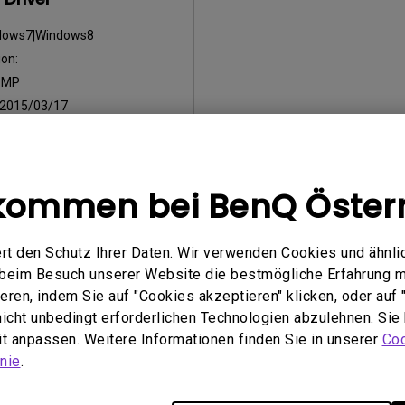
dows7|Windows8
on:
:
MP
2015/03/17
öße:
8.76 KB
nterladen
kommen bei BenQ Öster
rt den Schutz Ihrer Daten. Wir verwenden Cookies und ähnli
Nutzung eines der oben genannten Softwareprogramme erklären 
inbarungen einverstanden
.
e beim Besuch unserer Website die bestmögliche Erfahrung 
ren, indem Sie auf "Cookies akzeptieren" klicken, oder auf "
 nicht unbedingt erforderlichen Technologien abzulehnen. Sie
eit anpassen. Weitere Informationen finden Sie in unserer
Coo
nie
.