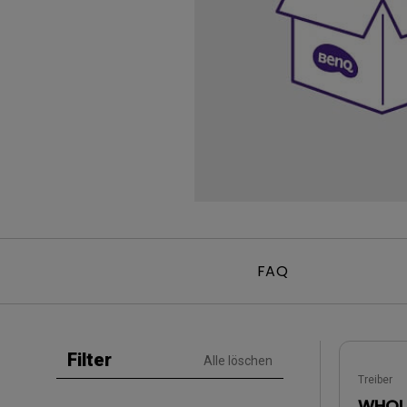
Golfsimulator Beamer
Na
PianoLight
Golf
Ka
In
FAQ
Filter
Alle löschen
Treiber
WHQL 