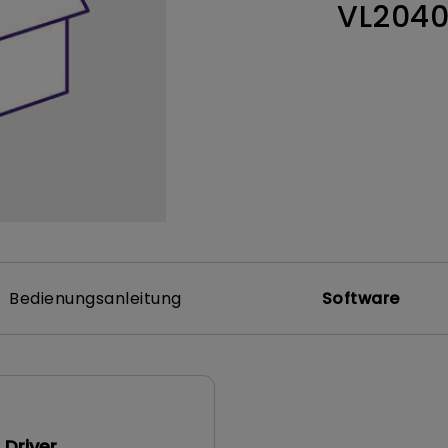
VL204
ch hinten gewölbter Monitor
Thunderbolt
Laser
bellose Steuerung
P3
Mit Android TV
tegriert
Mit Höhenverstellung
Mit niedrigem Input Lag
Bedienungsanleitung
Software
Driver