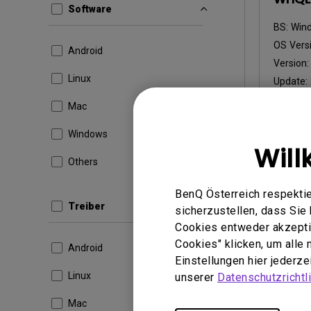
Software
BS:
Win
OS Versi
Android
Version
Linux
Update:
Dateigr
Mac
Heru
Windows
Will
Others
BenQ Österreich respektie
Durch die 
Treiber
Lizenzvere
sicherzustellen, dass Si
Cookies entweder akzeptie
Cookies" klicken, um alle
Android
Einstellungen hier jederz
Linux
unserer
Datenschutzrichtli
Mac