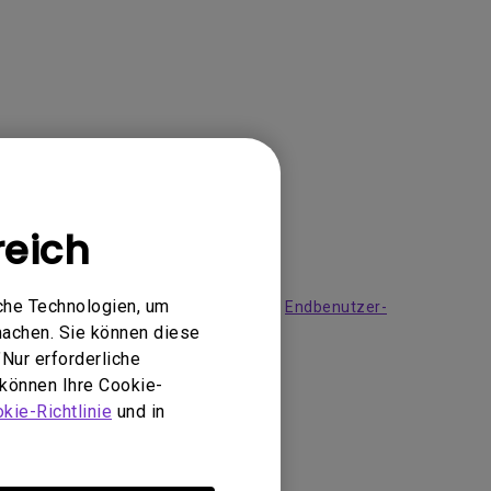
reich
che Technologien, um
Sie sich mit unseren Bedingungen der
Endbenutzer-
machen. Sie können diese
Nur erforderliche
 können Ihre Cookie-
kie-Richtlinie
und in