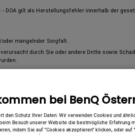
) - DOA gilt als Herstellungsfehler innerhalb der geset
.
/oder mangelnder Sorgfalt.
verursacht durch Sie oder andere Dritte sowie Schäde
wurden.
te.
 älter als 1,5 Jahre ab Kaufdatum ist (Rechnung)
kommen bei BenQ Öster
ilen, ob der Antrag innerhalb der Allgemeinen Gesch
rd oder Sie keine oder nur eine Teilentschädigung fü
rt den Schutz Ihrer Daten. Wir verwenden Cookies und ähnli
e beim Besuch unserer Website die bestmögliche Erfahrung 
ren, indem Sie auf "Cookies akzeptieren" klicken, oder auf "
Q akzeptiert nur eine gültige Rechnung als Kaufbeleg