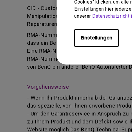
Cookies" klicken, um alle
CID - Customer Induced Damage (vom Kund
Einstellungen hier jederz
Manipulation oder falsche Einstellung/Ins
unserer
Datenschutzrichtli
Reparaturen durchführt.
RMA-Nummer - Kurz für Returned Merchand
Einstellungen
dass ein Benutzer vom BenQ-Team autoris
Eine RMA-Nummer ähnelt einer Tracking-Nu
RMA-Nummer Informationen über deren For
von BenQ ein anderer BenQ Autorisierter 
Vorgehensweise
- Wenn Ihr Produkt innerhalb der Garantie
das spezielle, von Ihnen erworbene Produk
- Um den Garantieservice in Anspruch zu
zu Ihrem Produkt und dem Defekt sowie I
Website möglich.Das BenQ Technical Suppo