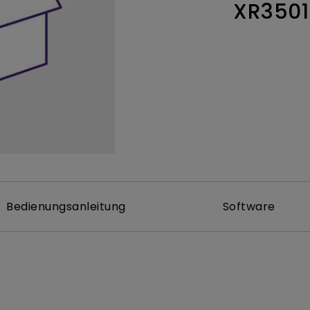
XR3501
ch hinten gewölbter Monitor
Thunderbolt
Laser
bellose Steuerung
P3
Mit Android TV
tegriert
Mit Höhenverstellung
Mit niedrigem Input Lag
Bedienungsanleitung
Software