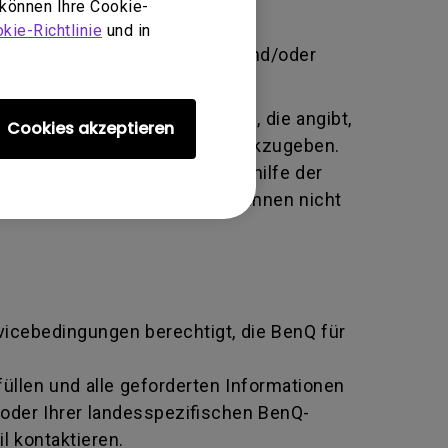
 können Ihre Cookie-
brauch, Vernachlässigung und
kie-Richtlinie
und in
 unbefugte Person Änderungen und/oder
te alphanumerische Kennung, die angibt,
Cookies akzeptieren
tausch an den Hersteller zurückzugeben.
ziert und beide Parteien mithilfe der
n BenQ zurückgeben, sofern Ihnen nicht
rvicebedingungen berechtigt, die BenQ für
llen und alle geforderten Informationen
oder Ihrer landesspezifischen BenQ-
l kontaktieren.