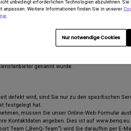
 nicht unbedingt erforderlichen Technologien abzulehnen. Sie
en verursachter Schaden) - Defekt, der durch Miss
eit anpassen. Weitere Informationen finden Sie in unserer
Coo
tallation verursacht wird. Dies gilt auch, wenn eine
nie
.
ise Authorization number - Eine von BenQ verwende
Nur notwendige Cookies
iert wurde, ein Produkt zur Reparatur oder zum Aus
mmer dahingehend, dass sie eine Transaktion identifi
tschritt erhalten können. Sie müssen das Produkt a
Dienstanbieter genannt wurde.
zeit defekt wird, sind Sie nur zu den spezifischen Se
t festgelegt hat.
 nehmen, müssen Sie unser Online-Web-Formular ausfü
hre Kontaktdaten angeben. Dies ist auf www.benq.eu 
rt Team („BenQ-Team“) wird Sie daraufhin per E-Mai