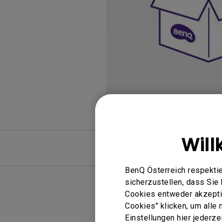
Golfsimulator Beamer
Na
PianoLight
Golf
Ka
In
Will
FAQ
BenQ Österreich respektie
sicherzustellen, dass Si
Cookies entweder akzeptie
Cookies" klicken, um alle
Einstellungen hier jederz