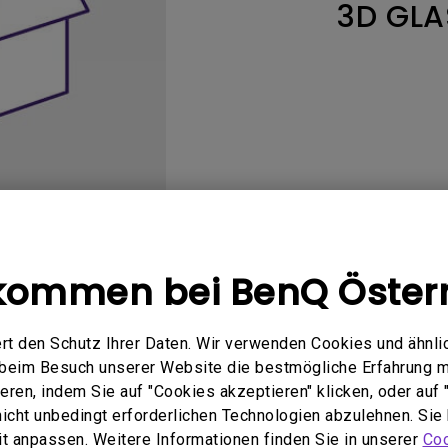
3D GLA
ch hinten gewölbter Monitor
Thunderbolt
Laser
bellose Steuerung
P3
Mit Android TV
tegriert
Mit Höhenverstellung
Mit niedrigem Input Lag
kommen bei BenQ Öster
Bedienungsanleitung
Software
rt den Schutz Ihrer Daten. Wir verwenden Cookies und ähnli
e beim Besuch unserer Website die bestmögliche Erfahrung 
ren, indem Sie auf "Cookies akzeptieren" klicken, oder auf "
 nicht unbedingt erforderlichen Technologien abzulehnen. Sie
Kein zugehöriges Handbuch
eit anpassen. Weitere Informationen finden Sie in unserer
Coo