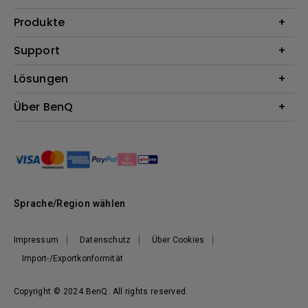
Produkte
Beamer
Support
Monitore
Kontakt
Lösungen
Lampen
Garantie
Webcams
Für Unternehmen
Über BenQ
Reparaturservice
Für Bildungsstätten
Downloads
Das Unternehmen
Für E-Sportler (Zowie)
Onlineshop FAQ
Nachhaltigkeit
BenQ Blog
Unser Versprechen
News
Sprache/Region wählen
Impressum
Datenschutz
Über Cookies
Import-/Exportkonformität
Copyright © 2024 BenQ. All rights reserved.