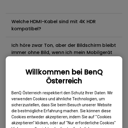
Welche HDMI-Kabel sind mit 4K HDR
kompatibel?
Ich höre zwar Ton, aber der Bildschirm bleibt
immer ohne Bild, wenn ich mein Mobilgerät
über ein Kabel oder einen Adapter an den
Projektor anschließe und versuche, Inhalte
Willkommen bei BenQ
von Netflix, Disney+, Hulu und anderen zu
Österreich
streamen. Wie kann ich das beheben?
BenQ Österreich respektiert den Schutz Ihrer Daten. Wir
Gibt es einen Projektor, der das Abspielen
verwenden Cookies und ähnliche Technologien, um
von Blu-ray 3D-Filmen mit einer passiven
sicherzustellen, dass Sie beim Besuch unserer Website
die bestmögliche Erfahrung machen. Sie können diese
polarisierten Brille unterstützt, wie bei
Cookies entweder akzeptieren, indem Sie auf "Cookies
meinem Fernseher?
akzeptieren" klicken, oder auf "Nur erforderliche Cookies"