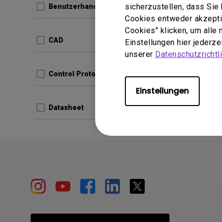
sicherzustellen, dass Si
Benutzerhandbuch
Cookies entweder akzeptie
Update:
Cookies" klicken, um alle
Sprache
CAD
Einstellungen hier jederz
Dateigr
unserer
Datenschutzrichtli
Version:
Control Protocols
Vors
Einstellungen
Datasheet