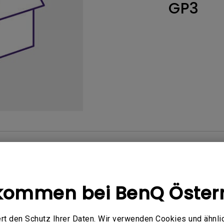
GP3
ch hinten gewölbter Monitor
Thunderbolt
Laser
bellose Steuerung
P3
Mit Android TV
tegriert
Mit Höhenverstellung
Mit niedrigem Input Lag
Bedienungsanleitung
Software
kommen bei BenQ Öster
handbuch
rt den Schutz Ihrer Daten. Wir verwenden Cookies und ähnli
zerhandbuch