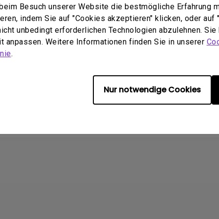
e beim Besuch unserer Website die bestmögliche Erfahrung 
ren, indem Sie auf "Cookies akzeptieren" klicken, oder auf "
2013/03/26
 nicht unbedingt erforderlichen Technologien abzulehnen. Sie
:
German
eit anpassen. Weitere Informationen finden Sie in unserer
Coo
öße:
10.27 MB
nie
.
chau
Nur notwendige Cookies