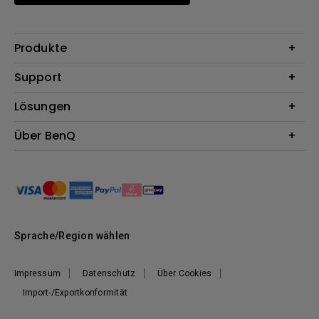
Produkte
Beamer
Support
Monitore
Kontakt
Lösungen
Lampen
Garantie
Webcams
Für Unternehmen
Über BenQ
Reparaturservice
Für Bildungsstätten
Downloads
Das Unternehmen
Für E-Sportler (Zowie)
Onlineshop FAQ
Nachhaltigkeit
BenQ Blog
Unser Versprechen
News
Sprache/Region wählen
Impressum
Datenschutz
Über Cookies
Import-/Exportkonformität