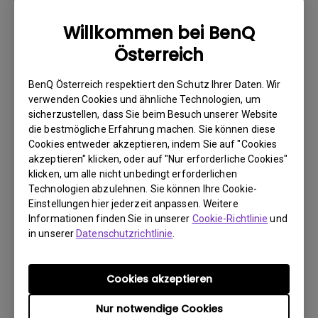
wie möglich über das Internet.
Willkommen bei BenQ
2. Fotografieren Sie Folgendes:
Österreich
a. Verpackungsmaterial (innen und außen)
b. den physischen Schaden
BenQ Österreich respektiert den Schutz Ihrer Daten. Wir
verwenden Cookies und ähnliche Technologien, um
3. Halten Sie die Rechnung und den Lieferschein bereit.
sicherzustellen, dass Sie beim Besuch unserer Website
die bestmögliche Erfahrung machen. Sie können diese
4. Verwenden Sie das Produkt nicht, da eventuell seine
Cookies entweder akzeptieren, indem Sie auf "Cookies
Betriebsstunden überprüft werden.
akzeptieren" klicken, oder auf "Nur erforderliche Cookies"
klicken, um alle nicht unbedingt erforderlichen
Technologien abzulehnen. Sie können Ihre Cookie-
Garantieeinschränkung
Einstellungen hier jederzeit anpassen. Weitere
Informationen finden Sie in unserer
Cookie-Richtlinie
und
Die Garantie für Lampen (hier als Leuchtmittel
in unserer
Datenschutzrichtlinie
.
bezeichnet) richtet sich nach dem
Leuchtmitteltyp und ist begrenzt auf:
Cookies akzeptieren
Nur notwendige Cookies
- Lampenlichtquelle (UHP): 1 Jahr bzw. 2000