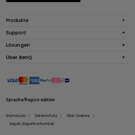
Produkte
Beamer
Support
Monitore
Kontakt
Lösungen
Lampen
Garantie
Webcams
Für Unternehmen
Über BenQ
Reparaturservice
Für Bildungsstätten
Downloads
Das Unternehmen
Für E-Sportler (Zowie)
Onlineshop FAQ
Nachhaltigkeit
BenQ Blog
Unser Versprechen
News
Sprache/Region wählen
Impressum
Datenschutz
Über Cookies
Import-/Exportkonformität