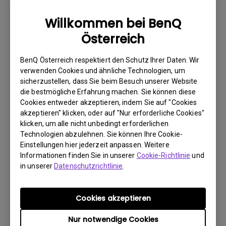
wie möglich über das Internet.
Willkommen bei BenQ
2. Fotografieren Sie Folgendes:
Österreich
a. Verpackungsmaterial (innen und außen)
b. den physischen Schaden
BenQ Österreich respektiert den Schutz Ihrer Daten. Wir
verwenden Cookies und ähnliche Technologien, um
3. Halten Sie die Rechnung und den Lieferschein bereit.
sicherzustellen, dass Sie beim Besuch unserer Website
die bestmögliche Erfahrung machen. Sie können diese
4. Verwenden Sie das Produkt nicht, da eventuell seine
Cookies entweder akzeptieren, indem Sie auf "Cookies
Betriebsstunden überprüft werden.
akzeptieren" klicken, oder auf "Nur erforderliche Cookies"
klicken, um alle nicht unbedingt erforderlichen
Technologien abzulehnen. Sie können Ihre Cookie-
Garantieeinschränkung
Einstellungen hier jederzeit anpassen. Weitere
Informationen finden Sie in unserer
Cookie-Richtlinie
und
Die Garantie für Lampen (hier als Leuchtmittel
in unserer
Datenschutzrichtlinie
.
bezeichnet) richtet sich nach dem
Leuchtmitteltyp und ist begrenzt auf:
Cookies akzeptieren
Nur notwendige Cookies
- Lampenlichtquelle (UHP): 1 Jahr bzw. 2000